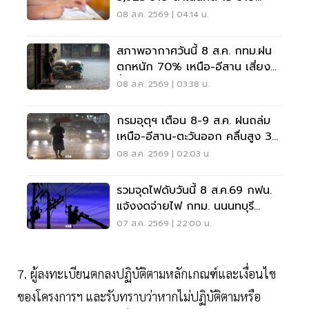
ปปง.ไล่เส้นการเงิน
08 ส.ค. 2569 | 04:14 น.
สภาพอากาศวันนี้ 8 ส.ค. กทม.ฝน
ตกหนัก 70% เหนือ-อีสาน เสี่ยง
น้ำท่วมฉับพลัน
08 ส.ค. 2569 | 03:38 น.
กรมอุตุฯ เตือน 8-9 ส.ค. ฝนถล่ม
เหนือ-อีสาน-ตะวันออก คลื่นสูง 3
เมตร
08 ส.ค. 2569 | 02:03 น.
รวมจุดไฟดับวันนี้ 8 ส.ค.69 กฟน.
แจ้งงดจ่ายไฟ กทม. นนนทบุรี
สมุทรปราการ
07 ส.ค. 2569 | 22:00 น.
7. ผู้ลงทะเบียนตกลงปฏิบัติตามหลักเกณฑ์และเงื่อนไข
ของโครงการฯ และรับทราบว่าหากไม่ปฏิบัติตามหรือ