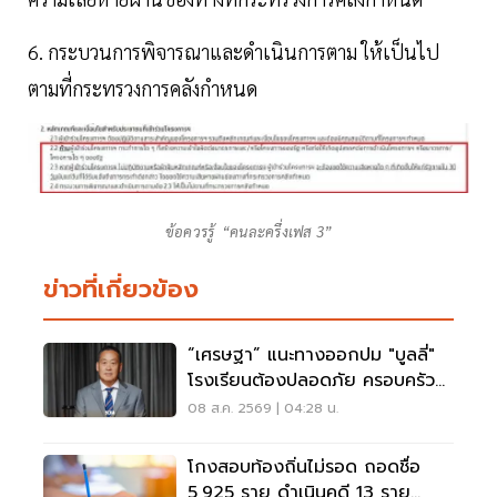
6. กระบวนการพิจารณาและดำเนินการตาม ให้เป็นไป
ตามที่กระทรวงการคลังกำหนด
ข้อควรรู้ “คนละครึ่งเฟส 3”
ข่าวที่เกี่ยวข้อง
“เศรษฐา” แนะทางออกปม "บูลลี่"
โรงเรียนต้องปลอดภัย ครอบครัว
ต้องรับฟัง
08 ส.ค. 2569 | 04:28 น.
โกงสอบท้องถิ่นไม่รอด ถอดชื่อ
5,925 ราย ดำเนินคดี 13 ราย