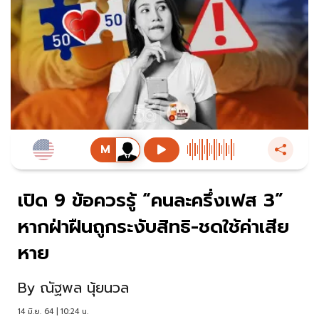
เปิด 9 ข้อควรรู้ “คนละครึ่งเฟส 3”
หากฝ่าฝืนถูกระงับสิทธิ-ชดใช้ค่าเสีย
หาย
By
ณัฐพล นุ้ยนวล
14 มิ.ย. 64 | 10:24 น.