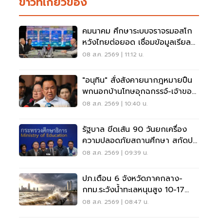
ข่าวที่เกี่ยวข้อง
คมนาคม ศึกษาระบบจราจรมอสโก
หวังไทยต่อยอด เชื่อมข้อมูลเรียล
ไทม์ แก้รถติด
08 ส.ค. 2569 | 11:12 น.
"อนุทิน" สั่งสังคายนากฎหมายปืน
พกนอกบ้านโทษอุกฉกรรจ์-เจ้าของ
โดนหนัก
08 ส.ค. 2569 | 10:40 น.
รัฐบาล ขีดเส้น 90 วันยกเครื่อง
ความปลอดภัยสถานศึกษา สกัดปม
บูลลี่
08 ส.ค. 2569 | 09:39 น.
ปภ.เตือน 6 จังหวัดภาคกลาง-
กทม.ระวังน้ำทะเลหนุนสูง 10-17
ส.ค.69
08 ส.ค. 2569 | 08:47 น.