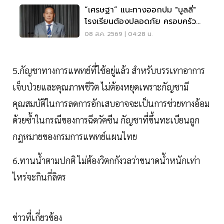
“เศรษฐา” แนะทางออกปม "บูลลี่"
โรงเรียนต้องปลอดภัย ครอบครัว
ต้องรับฟัง
08 ส.ค. 2569 | 04:28 น.
5.กัญชาทางการแพทย์ที่ใช้อยู่แล้ว สำหรับบรรเทาอาการ
เจ็บป่วยและคุณภาพชีวิต ไม่ต้องหยุดเพราะกัญชามี
คุณสมบัติในการลดการอักเสบอาจจะเป็นการช่วยทางอ้อม
ด้วยซ้ำในกรณีของการฉีดวัคซีน กัญชาที่ขึ้นทะเบียนถูก
กฎหมายของกรมการแพทย์แผนไทย
6.ทานน้ำตามปกติ ไม่ต้องวิตกกังวลว่าขนาดน้ำหนักเท่า
ไหร่จะกินกี่ลิตร
ข่าวที่เกี่ยวข้อง