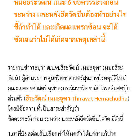
หมอธีระวัฒน์ เเนะ 6 ข้อควรระวังก่อน
ระหว่าง เเละหลังฉีดวัคซีนต้องทำอย่างไร
ชี้ถ้าทำได้ และเกิดผลแทรกซ้อน จะได้
ชัดเจนว่าไม่ได้เกิดจากเหตุเหล่านี้
รายงานข่าวระบุว่า ศ.นพ.ธีระวัฒน์ เหมะจุฑา (หมอธีระ
วัฒน์) ผู้อำนวยการศูนย์วิทยาศาสตร์สุขภาพโรคอุบัติใหม่
คณะแพทยศาสตร์ จุฬาลงกรณ์มหาวิทยาลัย โพสต์เฟซบุ๊ก
ส่วนตัว (
ธีระวัฒน์ เหมะจุฑา Thiravat Hemachudha
)
โดยมีข้อความที่เป็นสาระสำคัญว่า
ข้อควรระวัง ก่อน ระหว่าง และหลังฉีดวัคซีนโควิด มีดังนี้
1.ยาที่มีผลต่อเส้นเลือดทำให้หดตัว ได้แก่ยาแก้ปวด