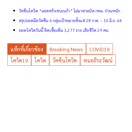
วัคซีนโควิด “แอสตร้าเซนเนก้า” ไม่มาตามนัด กทม. ป่วนหนัก
สรุปยอดฉีดวัคซีน 6 กลุ่มเป้าหมายตั้งแต่ 28 ก.พ. – 10 มิ.ย. 64
ยอดโควิดวันนี้ ติดเชื้อเพิ่ม 3,277 ราย เสียชีวิต 29 คน
แท็กที่เกี่ยวข้อง
Breaking News
COVID19
โควิด19
โควิด
วัคซีนโควิด
หมอธีระวัฒน์