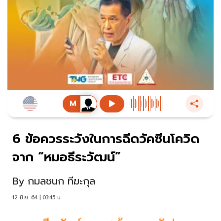
6 ข้อควรระวังในการฉีดวัคซีนโควิด
จาก “หมอธีระวัฒน์”
By
กมลชนก ทีฆะกุล
12 มิ.ย. 64 | 03:45 น.