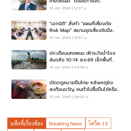
เที่ยงธรรม” นั่งอธิการบดี
มหาวิทยาลัยเกษตรศาสตร์
10 ส.ค. 2569 | 12:37 น.
"เอกนิติ" สั่งทำ "แผนที่เสี่ยงภัย
Risk Map" สแกนจุดเสี่ยงรับมือน้ำ
ท่วม
10 ส.ค. 2569 | 10:57 น.
ปภ.เตือนนครพนม เฝ้าระวังน้ำโขง
ล้นตลิ่ง 10-14 ส.ค.69 เช็กพื้นที่
เสี่ยงด่วน
10 ส.ค. 2569 | 09:08 น.
เปิดกฎหมายปืนไทย หลังเหตุยิง
สะเทือนขวัญ คนทั่วไปซื้อปืนได้หรือ
ไม่?
10 ส.ค. 2569 | 08:00 น.
แท็กที่เกี่ยวข้อง
Breaking News
โควิด-19