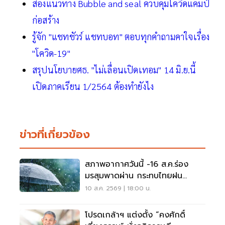
ส่องแนวทาง Bubble and seal ควบคุมโควิดแคมป์
ก่อสร้าง
รู้จัก "แชทชัวร์ แชทบอท" ตอบทุกคำถามคาใจเรื่อง
"โควิด-19"
สรุปนโยบายศธ. "ไม่เลื่อนเปิดเทอม" 14 มิ.ย.นี้
เปิดภาคเรียน 1/2564 ต้องทำยังไง
ข่าวที่เกี่ยวข้อง
สภาพอากาศวันนี้ -16 ส.ค.ร่อง
มรสุมพาดผ่าน กระทบไทยฝน
ตกหนักบางแห่ง
10 ส.ค. 2569 | 18:00 น.
โปรดเกล้าฯ แต่งตั้ง “คงศักดิ์