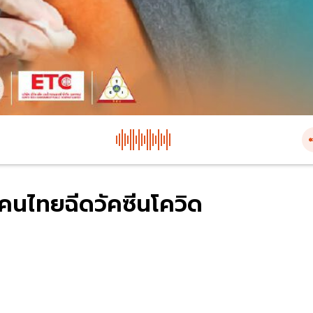
งคนไทยฉีดวัคซีนโควิด