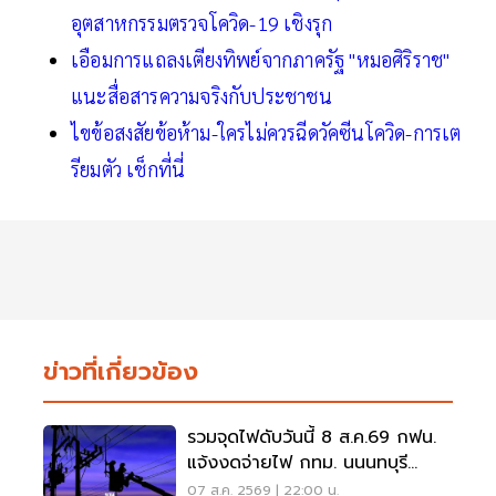
อุตสาหกรรมตรวจโควิด-19 เชิงรุก
เอือมการแถลงเตียงทิพย์จากภาครัฐ "หมอศิริราช"
แนะสื่อสารความจริงกับประชาชน
ไขข้อสงสัยข้อห้าม-ใครไม่ควรฉีดวัคซีนโควิด-การเต
รียมตัว เช็กที่นี่
ข่าวที่เกี่ยวข้อง
รวมจุดไฟดับวันนี้ 8 ส.ค.69 กฟน.
แจ้งงดจ่ายไฟ กทม. นนนทบุรี
สมุทรปราการ
07 ส.ค. 2569 | 22:00 น.