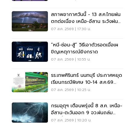
สภาพอากาศวันนี้ - 13 ส.ค.ไทยฝน
ตกต่อเนื่อง เหนือ-อีสาน ระวังฝน
ตกหนักมากบางแห่ง
07 ส.ค. 2569 | 17:30 น.
“หนี-ซ่อน-สู้” วิธีเอาตัวรอดเมื่อเผ
ขิญเหตุการณ์ยิงกราด
07 ส.ค. 2569 | 10:55 น.
รร.เทพศิรินทร์ นนทบุรี ประกาศหยุด
เรียนกรณีพิเศษ 10-14 ส.ค.69
หลังเหตุกราดยิง
07 ส.ค. 2569 | 10:25 น.
กรมอุตุฯ เตือนพรุ่งนี้ 8 ส.ค. เหนือ-
อีสาน-ตะวันออก 9 จว.ฝนถล่ม
ระวังน้ำท่วมฉับพลัน
07 ส.ค. 2569 | 10:20 น.