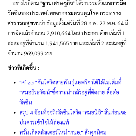
อย่างไรก็ตาม "
ฐานเศรษฐกิจ
" ได้รวบรวมตัวเลข
การฉีด
วัคซีน
ของประเทศไทยจาก
กรมควบคุมโรค กระทรวง
สาธารณสุข
พบว่า ข้อมูลตั้งแต่วันที่ 28 ก.พ.-23 พ.ค. 64 มี
การฉีดแล้วจำนวน 2,910,664 โดส ประกอบด้วย เข็มที่ 1
สะสมอยู่ที่จำนวน 1,941,565 ราย และเข็มที่ 2 สะสมอยู่ที่
จำนวน 969,099 ราย
ข่าวที่เกิดขึ้น :
"Pfizer"กันโควิดสายพันธุ์แอฟริกาใต้ได้ไม่เต็มที่
"หมอธีระวัฒน์"ชี้ความน่ากลัวอยู่ที่ติดง่าย-ดื้อต่อ
วัคซีน
สรุป 4 ข้อเท็จจริงวัคซีนโควิด "หมอนิธิ" ลั่นก่อนจะ
บ่นควรเข้าใจให้ถ่องแท้
หวั่นเกิดคลัสเตอร์ใหม่ "กนอ." สั่งทุกนิคม