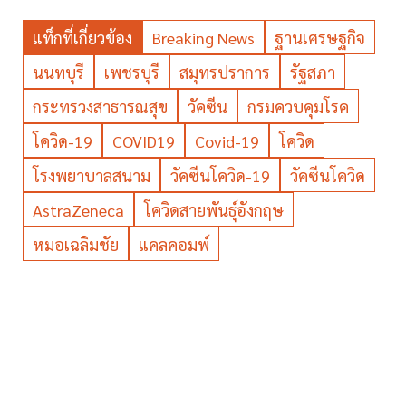
แท็กที่เกี่ยวข้อง
Breaking News
ฐานเศรษฐกิจ
นนทบุรี
เพชรบุรี
สมุทรปราการ
รัฐสภา
กระทรวงสาธารณสุข
วัคซีน
กรมควบคุมโรค
โควิด-19
COVID19
Covid-19
โควิด
โรงพยาบาลสนาม
วัคซีนโควิด-19
วัคซีนโควิด
AstraZeneca
โควิดสายพันธุ์อังกฤษ
หมอเฉลิมชัย
แคลคอมพ์