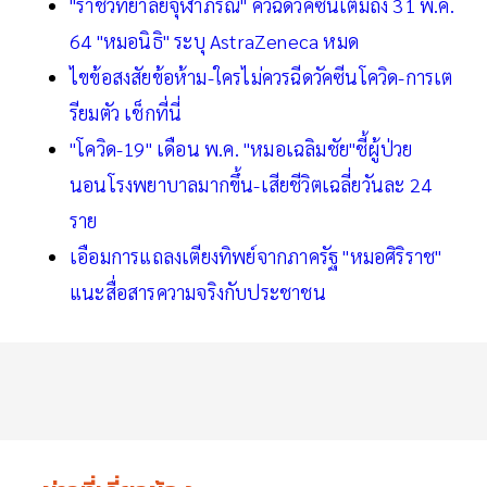
"ราชวิทยาลัยจุฬาภรณ์" คิวฉีดวัคซีนเต็มถึง 31 พ.ค.
64 "หมอนิธิ" ระบุ AstraZeneca หมด
ไขข้อสงสัยข้อห้าม-ใครไม่ควรฉีดวัคซีนโควิด-การเต
รียมตัว เช็กที่นี่
"โควิด-19" เดือน พ.ค. "หมอเฉลิมชัย"ชี้ผู้ป่วย
นอนโรงพยาบาลมากขึ้น-เสียชีวิตเฉลี่ยวันละ 24
ราย
เอือมการแถลงเตียงทิพย์จากภาครัฐ "หมอศิริราช"
แนะสื่อสารความจริงกับประชาชน