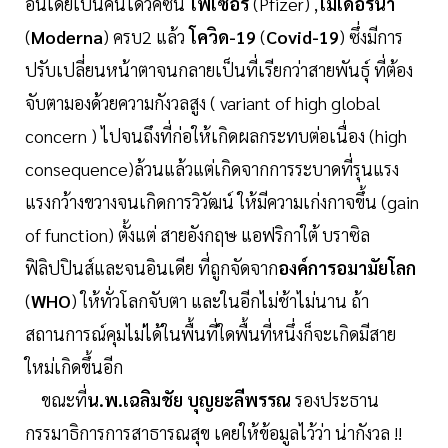
อินเดียเป็นคนได้วัคซีน
ไฟเซอร์
(Pfizer) ,
โมเดอร์นา
(
Moderna
) ครบ2 แล้ว
โควิด-19
(
Covid-19
) ซึ่งมีการ
ปรับเปลี่ยนหน้าตาจนกลายเป็นที่เรียกว่าสายพันธุ์ ที่ต้อง
จับตามองด้วยความกังวลสูง ( variant of high global
concern ) ไปจนถึงที่ก่อให้เกิดผลกระทบต่อเนื่อง (high
consequence)ล้วนแล้วแต่เกิดจากการระบาดที่รุนแรง
แรงกว้างขวางจนเกิดการวิวัฒน์ ให้มีความเก่งกาจขึ้น (gain
of function) ตั้งแต่ สายอังกฤษ แอฟริกาใต้ บราซิล
ฟิลิปปินส์และจนอินเดีย ที่ถูกจัดจาก
องค์การอมามัยโลก
(
WHO
) ให้ทั่วโลกจับตา และในอีกไม่ช้าไม่นาน ถ้า
สถานการณ์คุมไม่ได้ในพื้นที่ใดพื้นที่หนึ่งก็จะเกิดมีสาย
ใหม่เกิดขึ้นอีก
ขณะที่
น.พ.เฉลิมชัย บุญยะลีพรรณ
รองประธาน
กรรมาธิการการสาธารณสุข เคยให้ข้อมูลไว้ว่า น่ากังวล !!