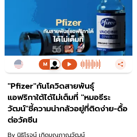
"Pfizer"กันโควิดสายพันธุ์
แอฟริกาใต้ได้ไม่เต็มที่ "หมอธีระ
วัฒน์"ชี้ความน่ากลัวอยู่ที่ติดง่าย-ดื้อ
ต่อวัคซีน
By
นิธิโรจน์ เกิดบุญภาณุวัฒน์