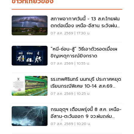
ข่าวที่เกี่ยวข้อง
สภาพอากาศวันนี้ - 13 ส.ค.ไทยฝน
ตกต่อเนื่อง เหนือ-อีสาน ระวังฝน
ตกหนักมากบางแห่ง
07 ส.ค. 2569 | 17:30 น.
“หนี-ซ่อน-สู้” วิธีเอาตัวรอดเมื่อเผ
ขิญเหตุการณ์ยิงกราด
07 ส.ค. 2569 | 10:55 น.
รร.เทพศิรินทร์ นนทบุรี ประกาศหยุด
เรียนกรณีพิเศษ 10-14 ส.ค.69
หลังเหตุกราดยิง
07 ส.ค. 2569 | 10:25 น.
กรมอุตุฯ เตือนพรุ่งนี้ 8 ส.ค. เหนือ-
อีสาน-ตะวันออก 9 จว.ฝนถล่ม
ระวังน้ำท่วมฉับพลัน
07 ส.ค. 2569 | 10:20 น.