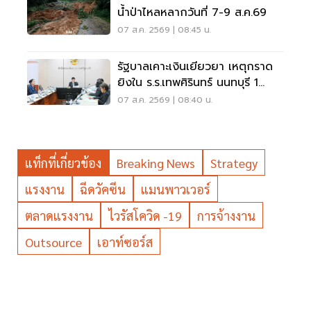
น้ำป่าไหลหลากวันที่ 7-9 ส.ค.69
07 ส.ค. 2569 | 08:45 น.
รัฐบาลเคาะเงินเยียวยา เหตุกราด
ยิงใน ร.ร.เทพศิรินทร์ นนทบุรี 1
แสน-1ล้าน
07 ส.ค. 2569 | 08:40 น.
แท็กที่เกี่ยวข้อง
Breaking News
Strategy
แรงงาน
ฉีดวัคซีน
แมนพาวเวอร์
ตลาดแรงงาน
ไวรัสโควิด -19
การจ้างงาน
Outsource
เอาท์ซอร์ส