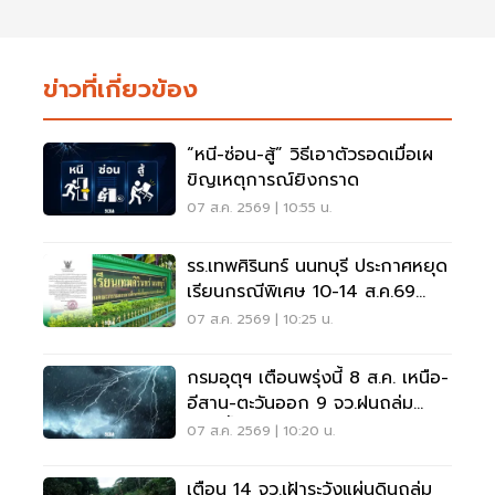
ข่าวที่เกี่ยวข้อง
“หนี-ซ่อน-สู้” วิธีเอาตัวรอดเมื่อเผ
ขิญเหตุการณ์ยิงกราด
07 ส.ค. 2569 | 10:55 น.
รร.เทพศิรินทร์ นนทบุรี ประกาศหยุด
เรียนกรณีพิเศษ 10-14 ส.ค.69
หลังเหตุกราดยิง
07 ส.ค. 2569 | 10:25 น.
กรมอุตุฯ เตือนพรุ่งนี้ 8 ส.ค. เหนือ-
อีสาน-ตะวันออก 9 จว.ฝนถล่ม
ระวังน้ำท่วมฉับพลัน
07 ส.ค. 2569 | 10:20 น.
เตือน 14 จว.เฝ้าระวังแผ่นดินถล่ม