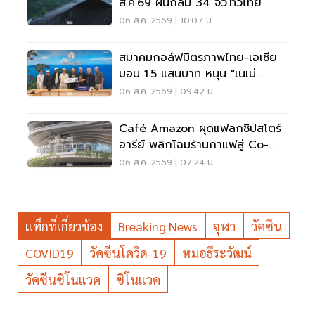
ส.ค.69 ฝนถล่ม 34 จว.ทั่วไทย
06 ส.ค. 2569 | 10:07 น.
สมาคมกอล์ฟมิตรภาพไทย-เอเชีย
มอบ 1.5 แสนบาท หนุน "เนเน่
รอยัล" ลุยเวทีที่สหรัฐ
06 ส.ค. 2569 | 09:42 น.
Café Amazon ผุดแฟลกชิปสโตร์
อารีย์ พลิกโฉมร้านกาแฟสู่ Co-
Working Space ครบวงจร
06 ส.ค. 2569 | 07:24 น.
แท็กที่เกี่ยวข้อง
Breaking News
จุฬา
วัคซีน
COVID19
วัคซีนโควิด-19
หมอธีระวัฒน์
วัคซีนซิโนแวค
ซิโนแวค