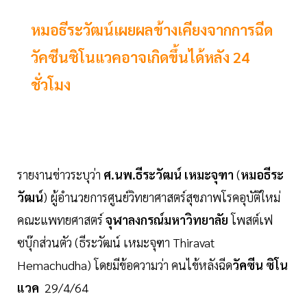
หมอธีระวัฒน์เผยผลข้างเคียงจากการฉีด
วัคซีนซิโนแวคอาจเกิดขึ้นได้หลัง 24
ชั่วโมง
รายงานข่าวระบุว่า
ศ.นพ.ธีระวัฒน์ เหมะจุฑา
(
หมอธีระ
วัฒน์
) ผู้อำนวยการศูนย์วิทยาศาสตร์สุขภาพโรคอุบัติใหม่
คณะแพทยศาสตร์
จุฬาลงกรณ์มหาวิทยาลัย
โพสต์เฟ
ซบุ๊กส่วนตัว (ธีระวัฒน์ เหมะจุฑา Thiravat
Hemachudha) โดยมีข้อความว่า คนไข้หลังฉีด
วัคซีน
ซิโน
แวค
29/4/64