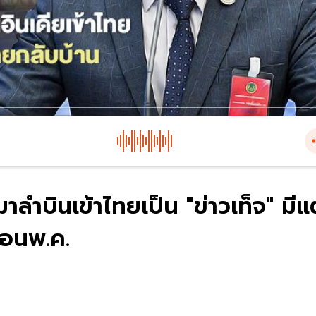
าลำบินเข้าไทยเป็น "ข่าวเท็จ" มีแต
ือนพ.ค.