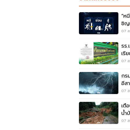
“หนี-ซ่อน-
ขิญ
07 ส.
รร.
เรี
เหต
07 ส.
กรมอ
อีส
ระว
07 ส.
เตื
น้ำ
07 ส.