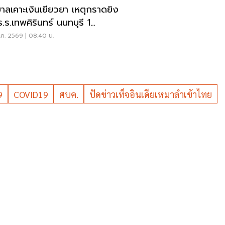
บาลเคาะเงินเยียวยา เหตุกราดยิง
ร.ร.เทพศิรินทร์ นนทบุรี 1
-1ล้าน
ค. 2569 | 08:40 น.
9
COVID19
ศบค.
ปัดข่าวเท็จอินเดียเหมาลำเข้าไทย