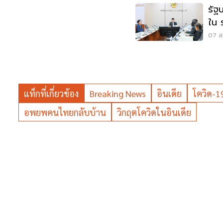
รัฐ
ใน 
แสน
07 ส.
แท็กที่เกี่ยวข้อง
Breaking News
อินเดีย
โควิด-1
อพยพคนไทยกลับบ้าน
วิกฤตโควิดในอินเดีย