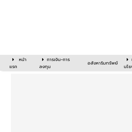
หน้า
การเงิน-การ
อสังหาริมทรัพย์
แรก
ลงทุน
นโย