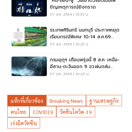
“หนี-ซ่อน-สู้” วิธีเอาตัวรอดเมื่อเผ
ขิญเหตุการณ์ยิงกราด
07 ส.ค. 2569 | 10:55 น.
รร.เทพศิรินทร์ นนทบุรี ประกาศหยุด
เรียนกรณีพิเศษ 10-14 ส.ค.69
หลังเหตุกราดยิง
07 ส.ค. 2569 | 10:25 น.
กรมอุตุฯ เตือนพรุ่งนี้ 8 ส.ค. เหนือ-
อีสาน-ตะวันออก 9 จว.ฝนถล่ม
ระวังน้ำท่วมฉับพลัน
07 ส.ค. 2569 | 10:20 น.
แท็กที่เกี่ยวข้อง
Breaking News
ฐานเศรษฐกิจ
คนไทย
COVID19
วัคซีนโควิด-19
เร่งฉีดวัคซีน