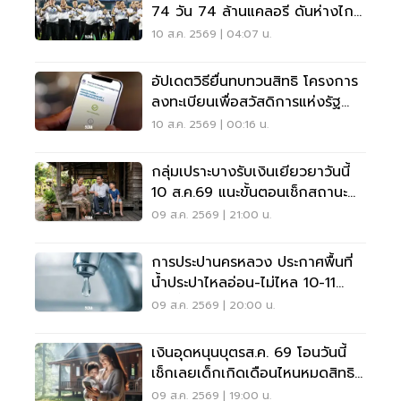
74 วัน 74 ล้านแคลอรี ดันห่างไกล
NCDs
10 ส.ค. 2569 | 04:07 น.
อัปเดตวิธียื่นทบทวนสิทธิ โครงการ
ลงทะเบียนเพื่อสวัสดิการแห่งรัฐ
2569 เช็คที่นี่
10 ส.ค. 2569 | 00:16 น.
กลุ่มเปราะบางรับเงินเยียวยาวันนี้
10 ส.ค.69 แนะขั้นตอนเช็กสถานะ
ผ่านแอปทางรัฐ
09 ส.ค. 2569 | 21:00 น.
การประปานครหลวง ประกาศพื้นที่
น้ำประปาไหลอ่อน-ไม่ไหล 10-11
ส.ค.นี้ อัปเดตที่นี่
09 ส.ค. 2569 | 20:00 น.
เงินอุดหนุนบุตรส.ค. 69 โอนวันนี้
เช็กเลยเด็กเกิดเดือนไหนหมดสิทธิ
รับเงินเยียวยา
09 ส.ค. 2569 | 19:00 น.