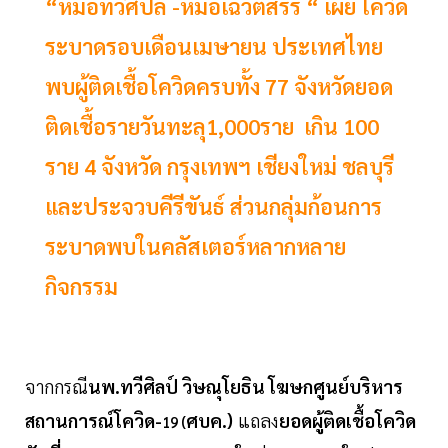
“หมอทวีศิปล์ -หมอเฉวตสรร “ เผย โควิด
ระบาดรอบเดือนเมษายน ประเทศไทย
พบผู้ติดเชื้อโควิดครบทั้ง 77 จังหวัดยอด
ติดเชื้อรายวันทะลุ1,000ราย เกิน 100
ราย 4 จังหวัด กรุงเทพฯ เชียงใหม่ ชลบุรี
และประจวบคีรีขันธ์ ส่วนกลุ่มก้อนการ
ระบาดพบในคลัสเตอร์หลากหลาย
กิจกรรม
จากกรณี
นพ.ทวีศิลป์ วิษณุโยธิน
โฆษกศูนย์บริหาร
สถานการณ์โควิด-
ศบค.)
แถลง
ยอดผู้ติดเชื้อโควิด
19 (