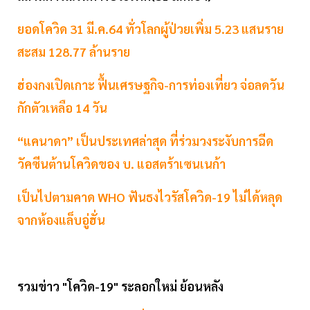
ยอดโควิด 31 มี.ค.64 ทั่วโลกผู้ป่วยเพิ่ม 5.23 แสนราย
สะสม 128.77 ล้านราย
ฮ่องกงเปิดเกาะ ฟื้นเศรษฐกิจ-การท่องเที่ยว จ่อลดวัน
กักตัวเหลือ 14 วัน
“แคนาดา” เป็นประเทศล่าสุด ที่ร่วมวงระงับการฉีด
วัคซีนต้านโควิดของ บ. แอสตร้าเซนเนก้า
เป็นไปตามคาด WHO ฟันธงไวรัสโควิด-19 ไม่ได้หลุด
จากห้องแล็บอู่ฮั่น
รวมข่าว "โควิด-19" ระลอกใหม่ ย้อนหลัง