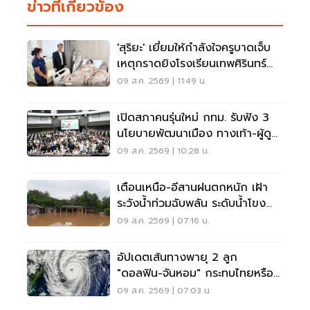
ข่าวที่เกี่ยวข้อง
'สุริยะ' เยี่ยมให้กำลังใจครูบาดเจ็บ
เหตุกราดยิงโรงเรียนเทพศิรินทร์
นนทบุรี
09 ส.ค. 2569 | 11:49 น.
เปิดสภาคนรุ่นใหม่ กทม. รับฟัง 3
นโยบายพัฒนาเมือง ทางเท้า-ผู้ดู
แลออทิสติก-จักรยาน
09 ส.ค. 2569 | 10:28 น.
เตือนเหนือ-อีสานฝนตกหนัก เฝ้า
ระวังน้ำท่วมฉับพลัน ระดับน้ำโขง
เพิ่มสูง
09 ส.ค. 2569 | 07:16 น.
อัปเดตเส้นทางพายุ 2 ลูก
"ดอลฟิน-จันหอม" กระทบไทยหรือ
ไม่ เช็กเลย
09 ส.ค. 2569 | 07:03 น.