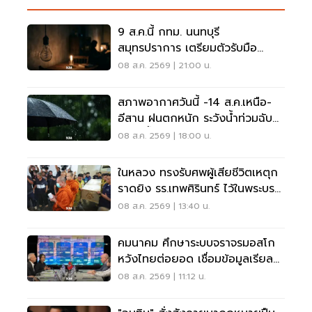
9 ส.ค.นี้ กทม. นนทบุรี
สมุทรปราการ เตรียมตัวรับมือ
'ไฟฟ้าดับ' หลายจุด
08 ส.ค. 2569 | 21:00 น.
สภาพอากาศวันนี้ -14 ส.ค.เหนือ-
อีสาน ฝนตกหนัก ระวังน้ำท่วมฉับ
พลัน น้ำป่าไหลหลาก
08 ส.ค. 2569 | 18:00 น.
ในหลวง ทรงรับศพผู้เสียชีวิตเหตุก
ราดยิง รร.เทพศิรินทร์ ไว้ในพระบรม
ราชานุเคราะห์
08 ส.ค. 2569 | 13:40 น.
คมนาคม ศึกษาระบบจราจรมอสโก
หวังไทยต่อยอด เชื่อมข้อมูลเรียล
ไทม์ แก้รถติด
08 ส.ค. 2569 | 11:12 น.