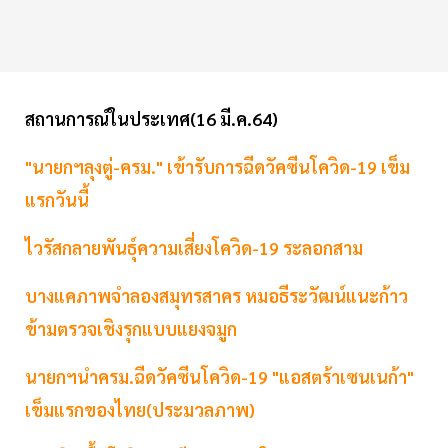
สถานการณ์ในประเทศ(16 มี.ค.64)
"นายกฯลุงตู่-ครม." เข้ารับการฉีดวัคซีนโควิด-19 เข็ม
แรกวันนี้
ไวรัสกลายพันธุ์ความเสี่ยงโควิด-19 ระลอกสาม
บางแคภาพจำลองสมุทรสาคร หมอธีระวัฒน์แนะก้าว
ข้ามตรวจเชิงรุกแบบแยงจมูก
นายกฯนำครม.ฉีดวัคซีนโควิด-19 "แอสตร้าเซนเนก้า"
เข็มแรกของไทย(ประมวลภาพ)