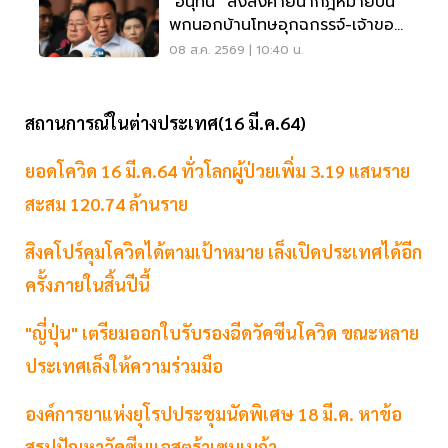
"อนุทิน" สั่งสังคายนากฎหมายปืน
พกนอกบ้านโทษอุกฉกรรจ์-เจ้าของ
โดนหนัก
08 ส.ค. 2569 | 10:40 น.
สถานการณ์ในต่างประเทศ(16 มี.ค.64)
ยอดโควิด 16 มี.ค.64 ทั่วโลกผู้ป่วยเพิ่ม 3.19 แสนราย
สะสม 120.74 ล้านราย
สิงคโปร์คุมโควิดได้ตามเป้าหมาย เล็งเปิดประเทศได้อีก
ครั้งภายในสิ้นปีนี้
"ญี่ปุ่น" เตรียมออกใบรับรองฉีดวัคซีนโควิด ขณะหลาย
ประเทศเล็งให้ความร่วมมือ
องค์การยาแห่งยุโรปประชุมนัดพิเศษ 18 มี.ค. หาข้อ
สรุปปัญหาวัคซีนแอสตร้าเซนเนก้า