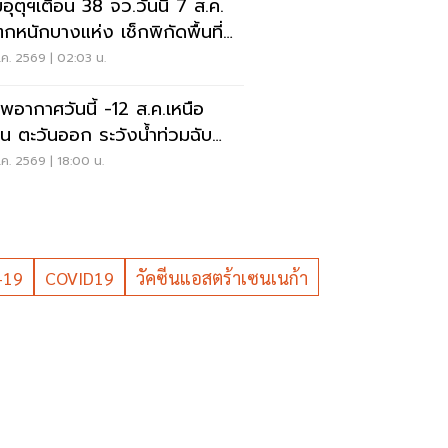
อุตุฯเตือน 38 จว.วันนี้ 7 ส.ค.
กหนักบางแห่ง เช็กพิกัดพื้นที่
ยงด่วน
ค. 2569 | 02:03 น.
พอากาศวันนี้ -12 ส.ค.เหนือ
าน ตะวันออก ระวังน้ำท่วมฉับ
น น้ำป่าไหลหลาก
ค. 2569 | 18:00 น.
-19
COVID19
วัคซีนแอสตร้าเซนเนก้า