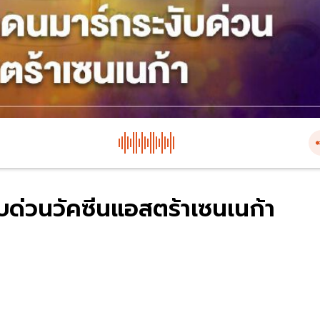
บด่วนวัคซีนแอสตร้าเซนเนก้า