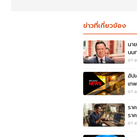
ข่าวที่เกี่ยวข้อง
นาย
นนทบ
07 ส.
อัป
เทพศ
เสีย
07 ส.
ราค
ราค
ขาย 
07 ส.