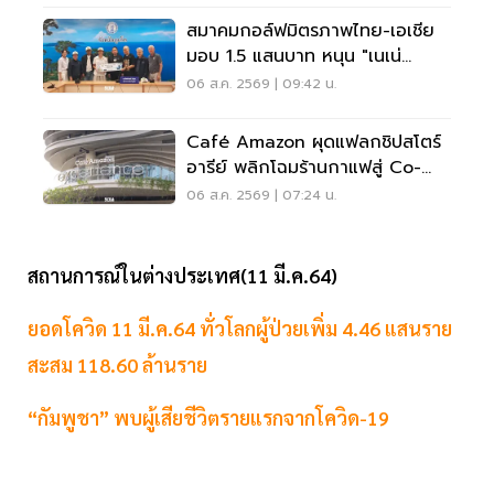
สมาคมกอล์ฟมิตรภาพไทย-เอเชีย
มอบ 1.5 แสนบาท หนุน "เนเน่
รอยัล" ลุยเวทีที่สหรัฐ
06 ส.ค. 2569 | 09:42 น.
Café Amazon ผุดแฟลกชิปสโตร์
อารีย์ พลิกโฉมร้านกาแฟสู่ Co-
Working Space ครบวงจร
06 ส.ค. 2569 | 07:24 น.
สถานการณ์ในต่างประเทศ(11 มี.ค.64)
ยอดโควิด 11 มี.ค.64 ทั่วโลกผู้ป่วยเพิ่ม 4.46 แสนราย
สะสม 118.60 ล้านราย
“กัมพูชา” พบผู้เสียชีวิตรายแรกจากโควิด-19