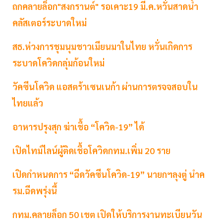
ถกคลายล็อก"สงกรานต์" รอเคาะ19 มี.ค.หวั่นสาดน้ำ
คลัสเตอร์ระบาดใหม่
สธ.ห่วงการชุมนุมชาวเมียนมาในไทย หวั่นเกิดการ
ระบาดโควิดกลุ่มก้อนใหม่
วัคซีนโควิด แอสตร้าเซนเนก้า ผ่านการตรจจสอบใน
ไทยแล้ว
อาหารปรุงสุก ฆ่าเชื้อ “โควิด-19” ได้
เปิดไทม์ไลน์ผู้ติดเชื้อโควิดกทม.เพิ่ม 20 ราย
เปิดกำหนดการ “ฉีดวัคซีนโควิด-19” นายกฯลุงตู่ นำค
รม.ฉีดพรุ่งนี้
กทม.คลายล็อก 50 เขต เปิดให้บริการงานทะเบียนวัน