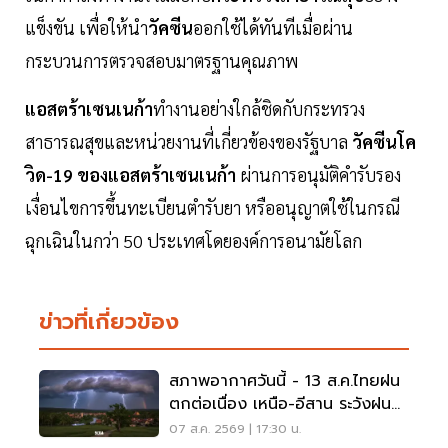
แข็งขัน เพื่อให้นำ
วัคซีน
ออกใช้ได้ทันทีเมื่อผ่าน
กระบวนการตรวจสอบมาตรฐานคุณภาพ
แอสตร้าเซนเนก้า
ทำงานอย่างใกล้ชิดกับกระทรวง
สาธารณสุขและหน่วยงานที่เกี่ยวข้องของรัฐบาล
วัคซีนโค
วิด-19 ของแอสตร้าเซนเนก้า
ผ่านการอนุมัติคำรับรอง
เงื่อนไขการขึ้นทะเบียนตำรับยา หรืออนุญาตใช้ในกรณี
ฉุกเฉินในกว่า 50 ประเทศโดยองค์การอนามัยโลก
ข่าวที่เกี่ยวข้อง
สภาพอากาศวันนี้ - 13 ส.ค.ไทยฝน
ตกต่อเนื่อง เหนือ-อีสาน ระวังฝน
ตกหนักมากบางแห่ง
07 ส.ค. 2569 | 17:30 น.