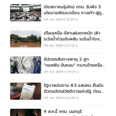
เปิดสภาคนรุ่นใหม่ กทม. รับฟัง 3
นโยบายพัฒนาเมือง ทางเท้า-ผู้ดู
แลออทิสติก-จักรยาน
09 ส.ค. 2569 | 10:28 น.
เตือนเหนือ-อีสานฝนตกหนัก เฝ้า
ระวังน้ำท่วมฉับพลัน ระดับน้ำโขง
เพิ่มสูง
09 ส.ค. 2569 | 07:16 น.
อัปเดตเส้นทางพายุ 2 ลูก
"ดอลฟิน-จันหอม" กระทบไทยหรือ
ไม่ เช็กเลย
09 ส.ค. 2569 | 07:03 น.
รัฐบาลเร่งตาม 8.3 แสนคน ยืนยัน
ตัวตนบัตรสวัสดิการแห่งรัฐ ก่อน
พลาดสิทธิ
09 ส.ค. 2569 | 04:39 น.
9 ส.ค.นี้ กทม. นนทบุรี