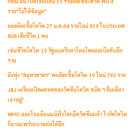
กทม.มึน เปิดไทม์ไลน์ 15 รายติดเชื้อโควิด พบ 4
ราย“ไม่ให้ข้อมูล”
ยอดติดเชื้อโควิด 27 ม.ค.64 รายใหม่ 819 ในประเทศ
808 เสียชีวิต 1 คน
เซ่นชีวิตโควิด-19 รัฐมนตรีกลาโหมโคลอมเบียดับอีก
ราย
ยังพุ่ง "สมุทรสาคร" พบติดเชื้อโควิด-19 ใหม่ 792 ราย
J&J เตรียมเปิดผลทดลองวัคซีนโควิด ชนิด "เข็มเดียว
เอาอยู่"
WHO ออกโรงเตือนแม้ทั่วโลกฉีดวัคซีนแล้ว ไวรัสโควิด
ก็อาจแพร่ระบาดต่อได้อีก