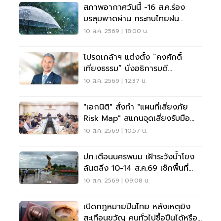
สภาพอากาศวันนี้ -16 ส.ค.ร่อง
มรสุมพาดผ่าน กระทบไทยฝน
ตกหนักบางแห่ง
10 ส.ค. 2569 | 18:00 น.
โปรดเกล้าฯ แต่งตั้ง “คงศักดิ์
เที่ยงธรรม” นั่งอธิการบดี
มหาวิทยาลัยเกษตรศาสตร์
10 ส.ค. 2569 | 12:37 น.
"เอกนิติ" สั่งทำ "แผนที่เสี่ยงภัย
Risk Map" สแกนจุดเสี่ยงรับมือน้ำ
ท่วม
10 ส.ค. 2569 | 10:57 น.
ปภ.เตือนนครพนม เฝ้าระวังน้ำโขง
ล้นตลิ่ง 10-14 ส.ค.69 เช็กพื้นที่
เสี่ยงด่วน
10 ส.ค. 2569 | 09:08 น.
เปิดกฎหมายปืนไทย หลังเหตุยิง
สะเทือนขวัญ คนทั่วไปซื้อปืนได้หรือ