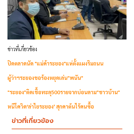
ข่าวที่เกี่ยวข้อง
ปิดตลาดนัด "แม่ค้าระยอง"แห่ตั้งแผงริมถนน
ผู้ว่าฯระยองขอร้องหยุดเล่น"พนัน"
"ระยอง"ติดเชื้อทะลุ500รายจากบ่อนลาม"ชาวบ้าน"
หนีโควิด‘ลำไยระยอง’ สุกคาต้นไร้คนซื้อ
ข่าวที่เกี่ยวข้อง