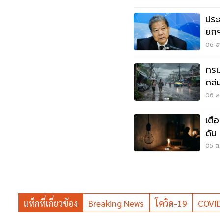
ประ
ยกฯ
กรร
06 ส.
กรม
ถล่ม
เสี่
06 ส.
เตื
ดับ
นนท
05 ส.
แท็กที่เกี่ยวข้อง
Breaking News
โควิด-19
COVI