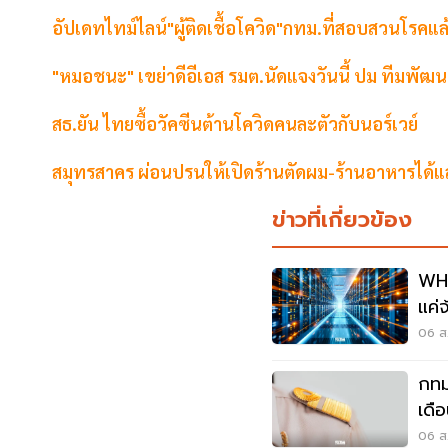
อัปเดทไทม์ไลน์"ผู้ติดเชื้อโควิด"กทม.ที่สอบสวนโรคแล
"หมอชนะ" เขย่าดีอีเอส รมต.นัดแจงวันนี้ ปม ทีมพ
สธ.ยัน ไทยซื้อวัคซีนต้านโควิดคนละตัวกับนอร์เวย์
สมุทรสาคร ผ่อนปรนให้เปิดร้านตัดผม-ร้านอาหารได้แ
ข่าวที่เกี่ยวข้อง
WHA
แค่
เศร
06 ส.
กทม
เดื
เงื่
06 ส.