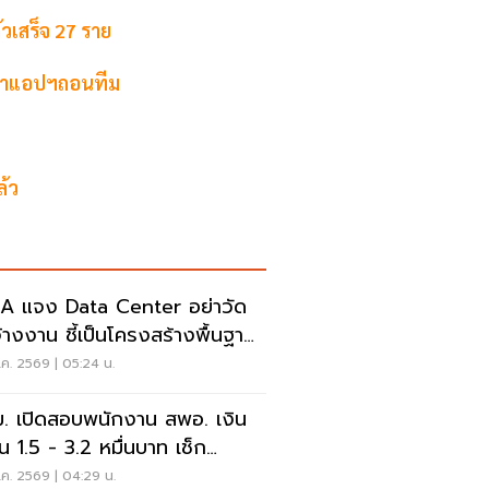
้วเสร็จ 27 ราย
ัฒนาแอปฯถอนทีม
ล้ว
 แจง Data Center อย่าวัด
จ้างงาน ชี้เป็นโครงสร้างพื้นฐาน
ษฐกิจดิจิทัล
ค. 2569 | 05:24 น.
. เปิดสอบพนักงาน สพอ. เงิน
อน 1.5 - 3.2 หมื่นบาท เช็ก
อนไข-วิธีสมัครที่นี่
ค. 2569 | 04:29 น.