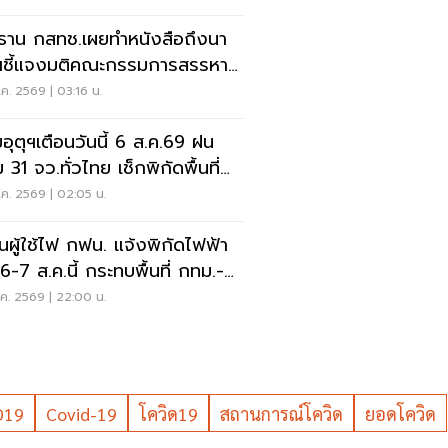
ธาน กสทช.เผยทำหนังสือถึงนา
ชี้แจงมติคณะกรรมการสรรหา
มการ กสทช.
ค. 2569 | 03:16 น.
อุตุฯเตือนวันนี้ 6 ส.ค.69 ฝน
 31 จว.ทั่วไทย เช็กพิกัดพื้นที่
ยงด่วน
ค. 2569 | 02:05 น.
อนผู้ใช้ไฟ กฟน. แจ้งพิกัดไฟฟ้า
 6-7 ส.ค.นี้ กระทบพื้นที่ กทม.-
บุรี-สมุทรปราการ
ค. 2569 | 22:00 น.
D19
Covid-19
โควิด19
สถานการณ์โควิด
ยอดโควิด