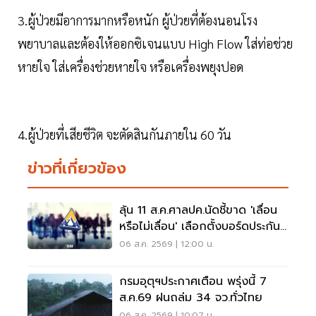
3.ผู้ป่วยมีอาการมากหรือหนัก ผู้ป่วยที่ต้องนอนโรง
พยาบาลและต้องให้ออกซิเจนแบบ High Flow ใส่ท่อช่วย
หายใจ ใส่เครื่องช่วยหายใจ หรือเครื่องพยุงปอด
4.ผู้ป่วยที่เสียชีวิต จะตัดสินกันภายใน 60 วัน
ข่าวที่เกี่ยวข้อง
ลุ้น 11 ส.ค.ศาลปค.นัดชี้ขาด 'เลื่อน
หรือไม่เลื่อน' เลือกตั้งบอร์ดประกัน
สังคม
06 ส.ค. 2569 | 12:00 น.
กรมอุตุฯประกาศเตือน พรุ่งนี้ 7
ส.ค.69 ฝนถล่ม 34 จว.ทั่วไทย
06 ส.ค. 2569 | 10:07 น.