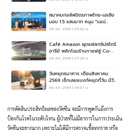
สมาคมกอล์ฟมิตรภาพไทย-เอเชีย
มอบ 1.5 แสนบาท หนุน "เนเน่
รอยัล" ลุยเวทีที่สหรัฐ
06 ส.ค. 2569 | 09:42 น.
Café Amazon ผุดแฟลกชิปสโตร์
อารีย์ พลิกโฉมร้านกาแฟสู่ Co-
Working Space ครบวงจร
06 ส.ค. 2569 | 07:24 น.
วันหยุดธนาคาร เดือนสิงหาคม
2569 เช็กเลยแบงก์หยุดกี่วัน มีวัน
หยุดยาวไหม
06 ส.ค. 2569 | 06:57 น.
การตัดสินประสิทธิผลของวัคซีน จะมีการพูดกันถึงการ
ป้องกันโรคในระดับไหน ผู้ป่วยที่ไม่มีอาการในการประเมิน
วัคซีนจะยากมาก เพราะไม่ได้มีการตรวจเชื้อทุกราย หรือ