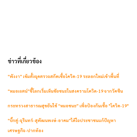
ข่าวที่เกี่ยวข้อง
“พังงา” เข้มตั้งจุดตรวจสกัดเชื้อโควิด-19 ระลอกใหม่เข้าพื้นที่
“หมอเจตน์”ชี้โลกเริ่มเห็นชัยชนะในสงครามโควิด-19 จากวัคซีน
กระทรวงสาธารณสุขยันใช้ “หมอชนะ” เพื่อป้องกันเชื้อ "โควิด-19"
“บิ๊กตู่-จุรินทร์-สุพัฒนพงษ์-อาคม”ได้ใจประชาชนแก้ปัญหา
เศรษฐกิจ-ปากท้อง