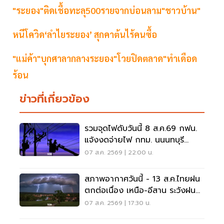
"ระยอง"ติดเชื้อทะลุ500รายจากบ่อนลาม"ชาวบ้าน"
หนีโควิด‘ลำไยระยอง’ สุกคาต้นไร้คนซื้อ
"แม่ค้า"บุกศาลากลางระยอง"โวยปิดตลาด"ทำเดือด
ร้อน
ข่าวที่เกี่ยวข้อง
รวมจุดไฟดับวันนี้ 8 ส.ค.69 กฟน.
แจ้งงดจ่ายไฟ กทม. นนนทบุรี
สมุทรปราการ
07 ส.ค. 2569 | 22:00 น.
สภาพอากาศวันนี้ - 13 ส.ค.ไทยฝน
ตกต่อเนื่อง เหนือ-อีสาน ระวังฝน
ตกหนักมากบางแห่ง
07 ส.ค. 2569 | 17:30 น.