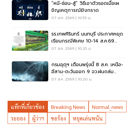
“หนี-ซ่อน-สู้” วิธีเอาตัวรอดเมื่อเผ
ขิญเหตุการณ์ยิงกราด
07 ส.ค. 2569 | 10:55 น.
รร.เทพศิรินทร์ นนทบุรี ประกาศหยุด
เรียนกรณีพิเศษ 10-14 ส.ค.69
หลังเหตุกราดยิง
07 ส.ค. 2569 | 10:25 น.
กรมอุตุฯ เตือนพรุ่งนี้ 8 ส.ค. เหนือ-
อีสาน-ตะวันออก 9 จว.ฝนถล่ม
ระวังน้ำท่วมฉับพลัน
07 ส.ค. 2569 | 10:20 น.
แท็กที่เกี่ยวข้อง
Breaking News
Normal_news
ระยอง
ผู้ว่าฯ
ขอร้อง
หยุดเล่นพนัน