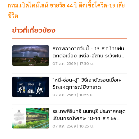
กทม.เปิดไทม์ไลน์ ชายวัย 44 ปี ติดเชื้อโควิด-19 เสีย
ชีวิต
ข่าวที่เกี่ยวข้อง
สภาพอากาศวันนี้ - 13 ส.ค.ไทยฝน
ตกต่อเนื่อง เหนือ-อีสาน ระวังฝน
ตกหนักมากบางแห่ง
07 ส.ค. 2569 | 17:30 น.
“หนี-ซ่อน-สู้” วิธีเอาตัวรอดเมื่อเผ
ขิญเหตุการณ์ยิงกราด
07 ส.ค. 2569 | 10:55 น.
รร.เทพศิรินทร์ นนทบุรี ประกาศหยุด
เรียนกรณีพิเศษ 10-14 ส.ค.69
หลังเหตุกราดยิง
07 ส.ค. 2569 | 10:25 น.