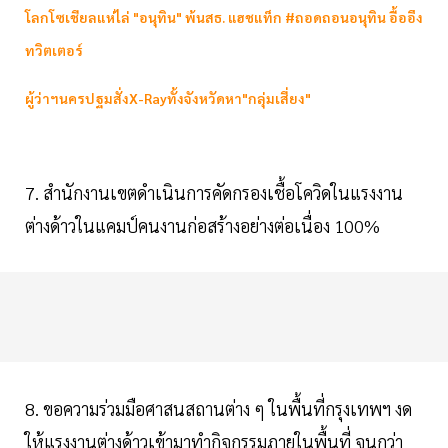
โลกโซเชียลแห่ไล่ "อนุทิน" พ้นสธ. แฮชแท็ก #ถอดถอนอนุทิน อื้ออึง
ทวิตเตอร์
ผู้ว่าฯนครปฐมสั่งX-Rayทั้งจังหวัดหา"กลุ่มเสี่ยง"
7. สำนักงานเขตดำเนินการคัดกรองเชื้อโควิดในแรงงาน
ต่างด้าวในแคมป์คนงานก่อสร้างอย่างต่อเนื่อง 100%
8. ขอความร่วมมือศาสนสถานต่าง ๆ ในพื้นที่กรุงเทพฯ งด
ให้แรงงานต่างด้าวเข้ามาทำกิจกรรมภายในพื้นที่ จนกว่า