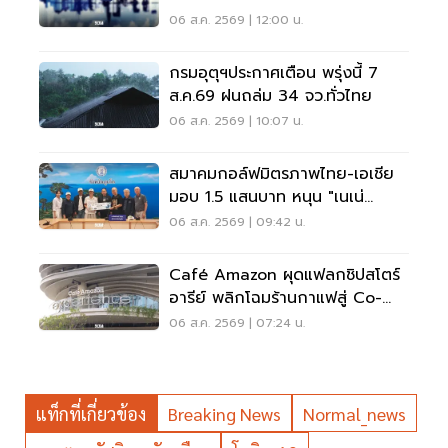
สังคม
06 ส.ค. 2569 | 12:00 น.
กรมอุตุฯประกาศเตือน พรุ่งนี้ 7
ส.ค.69 ฝนถล่ม 34 จว.ทั่วไทย
06 ส.ค. 2569 | 10:07 น.
สมาคมกอล์ฟมิตรภาพไทย-เอเชีย
มอบ 1.5 แสนบาท หนุน "เนเน่
รอยัล" ลุยเวทีที่สหรัฐ
06 ส.ค. 2569 | 09:42 น.
Café Amazon ผุดแฟลกชิปสโตร์
อารีย์ พลิกโฉมร้านกาแฟสู่ Co-
Working Space ครบวงจร
06 ส.ค. 2569 | 07:24 น.
แท็กที่เกี่ยวข้อง
Breaking News
Normal_news