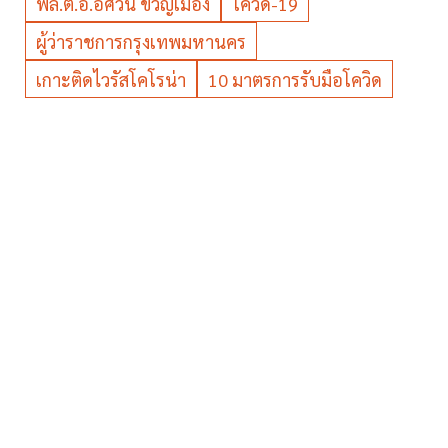
พล.ต.อ.อัศวิน ขวัญเมือง
โควิด-19
ผู้ว่าราชการกรุงเทพมหานคร
เกาะติดไวรัสโคโรน่า
10 มาตรการรับมือโควิด