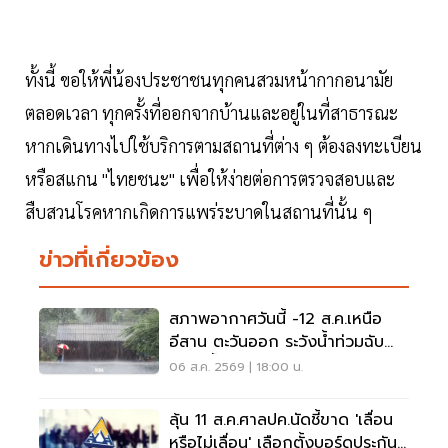
ทั้งนี้ ขอให้พี่น้องประชาชนทุกคนสวมหน้ากากอนามัย
ตลอดเวลา ทุกครั้งที่ออกจากบ้านและอยู่ในที่สาธารณะ
หากเดินทางไปใช้บริการตามสถานที่ต่าง ๆ ต้องลงทะเบียน
หรือสแกน "ไทยชนะ" เพื่อให้ง่ายต่อการตรวจสอบและ
สืบสวนโรคหากเกิดการแพร่ระบาดในสถานที่นั้น ๆ
ข่าวที่เกี่ยวข้อง
สภาพอากาศวันนี้ -12 ส.ค.เหนือ
อีสาน ตะวันออก ระวังน้ำท่วมฉับ
พลัน น้ำป่าไหลหลาก
06 ส.ค. 2569 | 18:00 น.
ลุ้น 11 ส.ค.ศาลปค.นัดชี้ขาด 'เลื่อน
หรือไม่เลื่อน' เลือกตั้งบอร์ดประกัน