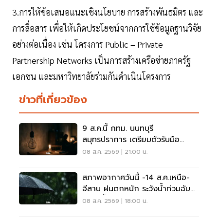
3.การให้ข้อเสนอแนะเชิงนโยบาย การสร้างพันธมิตร และ
การสื่อสาร เพื่อให้เกิดประโยชน์จากการใช้ข้อมูลฐานวิจัย
อย่างต่อเนื่อง เช่น โครงการ Public – Private
Partnership Networks เป็นการสร้างเครือข่ายภาครัฐ
เอกชน และมหาวิทยาลัยร่วมกันดำเนินโครงการ
ข่าวที่เกี่ยวข้อง
9 ส.ค.นี้ กทม. นนทบุรี
สมุทรปราการ เตรียมตัวรับมือ
'ไฟฟ้าดับ' หลายจุด
08 ส.ค. 2569 | 21:00 น.
สภาพอากาศวันนี้ -14 ส.ค.เหนือ-
อีสาน ฝนตกหนัก ระวังน้ำท่วมฉับ
พลัน น้ำป่าไหลหลาก
08 ส.ค. 2569 | 18:00 น.