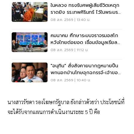
ในหลวง ทรงรับศพผู้เสียชีวิตเหตุก
ราดยิง รร.เทพศิรินทร์ ไว้ในพระบรม
ราชานุเคราะห์
08 ส.ค. 2569 | 13:40 น.
คมนาคม ศึกษาระบบจราจรมอสโก
หวังไทยต่อยอด เชื่อมข้อมูลเรียล
ไทม์ แก้รถติด
08 ส.ค. 2569 | 11:12 น.
"อนุทิน" สั่งสังคายนากฎหมายปืน
พกนอกบ้านโทษอุกฉกรรจ์-เจ้าของ
โดนหนัก
08 ส.ค. 2569 | 10:40 น.
นางสาวรัชดา รองโฆษกรัฐบาล ยังกล่าวด้วยว่า ประโยชน์ที่
จะได้รับจากแผนการดำเนินงานระยะ 5 ปี คือ