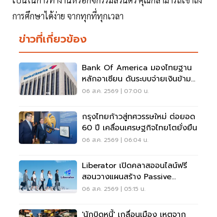
การศึกษาได้ง่าย จากทุกที่ทุกเวลา
ข่าวที่เกี่ยวข้อง
Bank Of America มองไทยฐาน
หลักอาเซียน ดันระบบจ่ายเงินข้าม
พรมแดนเรียลไทม์
06 ส.ค. 2569 | 07:00 น.
กรุงไทยก้าวสู่ทศวรรษใหม่ ต่อยอด
60 ปี เคลื่อนเศรษฐกิจไทยโตยั่งยืน
06 ส.ค. 2569 | 06:04 น.
Liberator เปิดคลาสออนไลน์ฟรี
สอนวางแผนสร้าง Passive
Income
06 ส.ค. 2569 | 05:15 น.
'นักบิดหนี้' เกลื่อนเมือง เหตุจาก