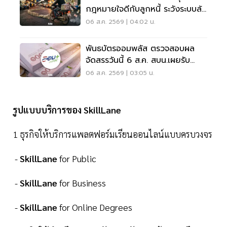
กฎหมายใจดีกับลูกหนี้ ระวังระบบล้ม
เป็นโดมิโน่
06 ส.ค. 2569 | 04:02 น.
พันธบัตรออมพลัส ตรวจสอบผล
จัดสรรวันนี้ 6 ส.ค. สบน.เผยรับ
สูงสุด 117,000 บาท
06 ส.ค. 2569 | 03:05 น.
รูปแบบบริการของ SkillLane
1 ธุรกิจให้บริการแพลตฟอร์มเรียนออนไลน์แบบครบวงจร
-
SkillLane
for Public
-
SkillLane
for Business
-
SkillLane
for Online Degrees