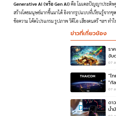
Generative AI (หรือ Gen AI)
คือ โมเดลปัญญาประดิษฐ์ที
สร้างโดยมนุษย์มากขึ้นมาได้ อิงจากรูปแบบที่เรียนรู้จากชุ
ข้อความ โค้ดโปรแกรม รูปภาพ วิดีโอ เสียงดนตรี ฯลฯ ทำ
ข่าวที่เกี่ยวข้อง
ราค
จับ
07 ส.
"ไท
"กั
07 ส.
ดาว
น้ำม