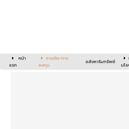
หน้า
การเงิน-การ
อสังหาริมทรัพย์
แรก
ลงทุน
นโย