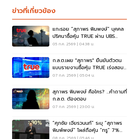
ข่าวที่เกี่ยวข้อง
แกะรอย “สุภาพร พิมพงษ์” บุคคล
ปริศนาซื้อหุ้น TRUE ผ่าน UBS
มูลค่า 1.6 หมื่นล้าน
05 ก.ค. 2569 | 04:38 น.
ก.ล.ต.เผย "สุภาพร" ยืนยันตัวตน
แบบรายงานซื้อหุ้น TRUE เร่งสอบ
ข้อมูลเชิงลึก
07 ก.ค. 2569 | 05:04 น.
สุภาพร พิมพงษ์ คือใคร? ...คำถามที่
ก.ล.ต. ต้องตอบ
07 ก.ค. 2569 | 23:00 น.
“ศุภชัย เจียรวนนท์” ระบุ “สุภาพร
พิมพ์พงษ์” โผล่ถือหุ้น “ทรู” 7%
ข่าวเพี้ยน
08 ก.ค. 2569 | 05:46 น.