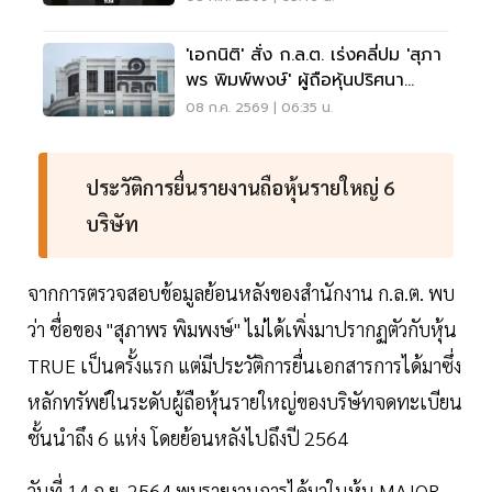
'เอกนิติ' สั่ง ก.ล.ต. เร่งคลี่ปม 'สุภา
พร พิมพ์พงษ์' ผู้ถือหุ้นปริศนา
TRUE
08 ก.ค. 2569 | 06:35 น.
ประวัติการยื่นรายงานถือหุ้นรายใหญ่ 6
บริษัท
จากการตรวจสอบข้อมูลย้อนหลังของสำนักงาน ก.ล.ต. พบ
ว่า ชื่อของ "สุภาพร พิมพงษ์" ไม่ได้เพิ่งมาปรากฏตัวกับหุ้น
TRUE เป็นครั้งแรก แต่มีประวัติการยื่นเอกสารการได้มาซึ่ง
หลักทรัพย์ในระดับผู้ถือหุ้นรายใหญ่ของบริษัทจดทะเบียน
ชั้นนำถึง 6 แห่ง โดยย้อนหลังไปถึงปี 2564
วันที่ 14 ก.ย. 2564 พบรายงานการได้มาในหุ้น MAJOR