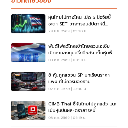
ข่าวที่เกี่ยวข้อง
หุ้นไทยไปทางไหน เปิด 5 ปัจจัยชี้
ชะตา SET วางกรอบสัปดาห์นี้
1,520-1,580 จุด
29 มิ.ย. 2569 | 05:20 น.
ฟันด์โฟลว์ไหลเข้าไทยสวนเอเชีย
เปิดเกมลงทุนครึ่งปีหลัง เก็บหุ้นพื้น
ฐานแกร่ง
03 ก.ค. 2569 | 00:30 น.
8 หุ้นถูกแขวน SP บทเรียนราคา
แพง ที่ไม่ควรมองข้าม
02 ก.ค. 2569 | 23:30 น.
CIMB Thai ชี้หุ้นไทยไม่ถูกแล้ว แนะ
เน้นหุ้นปันผล-ตราสารหนี้
03 ก.ค. 2569 | 06:19 น.