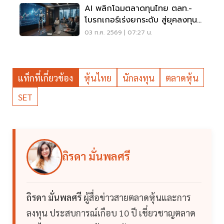
AI พลิกโฉมตลาดทุนไทย ตลท.-
โบรกเกอร์เร่งยกระดับ สู่ยุคลงทุน
อัจฉริยะ
03 ก.ค. 2569 | 07:27 น.
แท็กที่เกี่ยวข้อง
หุ้นไทย
นักลงทุน
ตลาดหุ้น
SET
ถิรดา มั่นพลศรี
ถิรดา มั่นพลศรี
ผู้สื่อข่าวสายตลาดหุ้นและการ
ลงทุน ประสบการณ์เกือบ 10 ปี เชี่ยวชาญตลาด