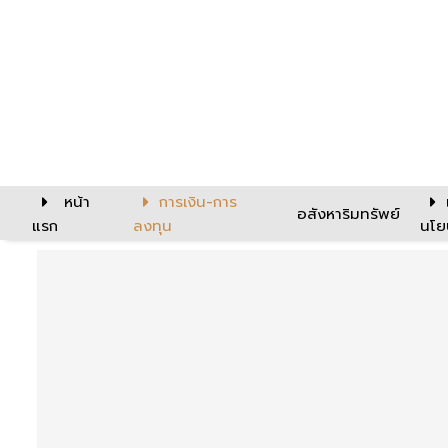
หน้า
การเงิน-การ
อสังหาริมทรัพย์
แรก
ลงทุน
นโย