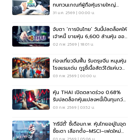
ทบทวนเกณฑ์ผู้ถือหุ้นรายใหญ่
ครอบคลุมอำนาจจริง
31 ม.ค. 2569 | 00:00 น.
จับตา ‘การบินไทย’ วันนี้ปลดล็อคให้
เจ้าหนี้ ขายหุ้น 6,600 ล้านหุ้น ออก
จาก THAI ได้
02 ก.พ. 2569 | 18:01 น.
ท่องเที่ยวจีนฟื้น รับตรุษจีน หนุนหุ้น
โรงแรมเด่น กูรูชี้เนื้อสัตว์ได้แค่บวก
ระยะสั้น
03 ก.พ. 2569 | 00:00 น.
หุ้น THAI เปิดตลาดร่วง 0.68%
รับปลดล็อกหุ้นแปลงหนี้เป็นทุนกว่า
6.6 พันล้านหุ้น
03 ก.พ. 2569 | 03:52 น.
'ทรีนีตี้' ชี้เดือนก.พ. หุ้นไทยอยู่ในจุด
ชี้ชะตา เลือกตั้ง–MSCI–เฟดใหม่
กดดัน
03 ก.พ. 2569 | 05:06 น.