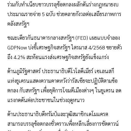
ร่วมกับทำเนียบขาวบรรลุข้อตกลงผลักดันร่างกฎหมายงบ
ประมาณรายจ่าย 5 ฉบับ ช่วยคลายกังวลต่อเสถียรภาพการ
คลังสหรัฐฯ
ขณะเดียวกันธนาคารกลางสหรัฐฯ (FED) เผยแบบจำลอง
GDPNow บ่งชี้เศรษฐกิจสหรัฐฯ ไตรมาส 4/2568 ขยายตัว
ถึง 4.2% สะท้อนแรงส่งเศรษฐกิจสหรัฐยังแข็งแกร่ง
ด้านภูมิรัฐศาสตร์ ประธานาธิบดีโวโลดีเมียร์ เซเลนสกี
แห่งยูเครนแสดงความคาดหวังว่ารัสเซียจะปฏิบัติตามข้อ
ตกลง กับสหรัฐฯ เพื่อยุติการโจมตีเมืองต่างๆ ในยูเครน ลด
แรงกดดันต่อประชาชนในช่วงฤดูหนาว
ด้านประธานาธิบดีทรัมป์และวุฒิสมาชิกเดโมแครต
สามารถบรรลุข้อตกลงชั่วคราวเพื่อหลีกเลี่ยงการชัตดาวน์