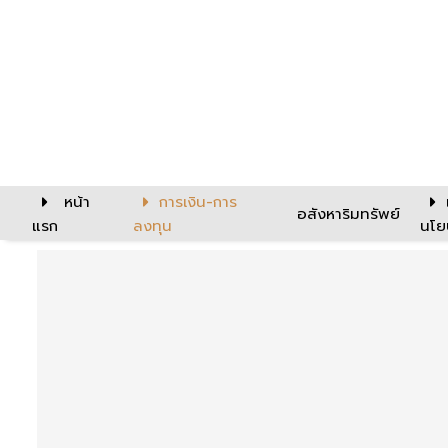
หน้า
การเงิน-การ
อสังหาริมทรัพย์
แรก
ลงทุน
นโย