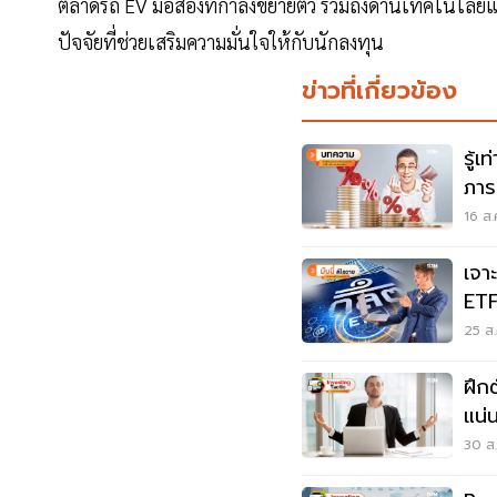
ตลาดรถ EV มือสองที่กำลังขยายตัว รวมถึงด้านเทคโนโลยีแล
ปัจจัยที่ช่วยเสริมความมั่นใจให้กับนักลงทุน
ข่าวที่เกี่ยวข้อง
รู้เ
ภาร
16 ส.
เจา
ETF:
ใหม
25 ส.
ฝึก
แน่
ใจเ
30 ส.