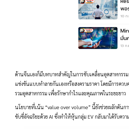
Res
พอร
10 ก.
Min
มั่
13 ก.
ด้านจีนเองก็มีบทบาทสำคัญในการขับเคลื่อนอุตสาหกรรม E
แข่งขันแบบทำลายกันเองหรือสงครามราคา โดยมีการควบค
รวมอุตสาหกรรม เพื่อรักษากำไรและคุณภาพในระยะยาว
นโยบายที่เน้น “value over volume” นี้ยังช่วยผลักดัน
ขับขี่อัจฉริยะด้วย AI ซึ่งทำให้หุ้นกลุ่ม EV กลับมาได้รับ