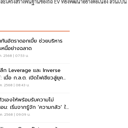
ะโครงสร้างพื้นฐานของรถ EV ที่ยังพัฒนาอย่างต่อเนื่อง ล้วนเป็น
ท่าทันอัตราดอกเบี้ย ช่วยบริหาร
ะหนี้อย่างฉลาด
ค. 2568 | 07:53 น.
ะลึก Leverage และ Inverse
 เมื่อ ก.ล.ต. เปิดไฟเขียวสู่ยุค
่ของเครื่องมือการลงทุน
ค. 2568 | 08:43 น.
ตัวเองให้พร้อมรับความไม่
นอน: เริ่มจากรู้จัก ‘ความกลัว’ ใน
รา
ค. 2568 | 09:09 น.