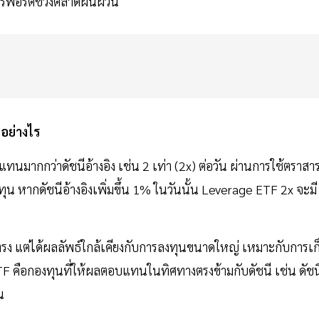
หารพอร์ตช่วงตลาดผันผวน
อย่างไร
มากกว่าดัชนีอ้างอิง เช่น 2 เท่า (2x) ต่อวัน ผ่านการใช้ตราสา
ทุน หากดัชนีอ้างอิงเพิ่มขึ้น 1% ในวันนั้น Leverage ETF 2x จะมี
ยตรง แต่ได้ผลลัพธ์ใกล้เคียงกับการลงทุนขนาดใหญ่ เหมาะกับการเก
TF คือกองทุนที่ให้ผลตอบแทนในทิศทางตรงข้ามกับดัชนี เช่น ดัชน
น