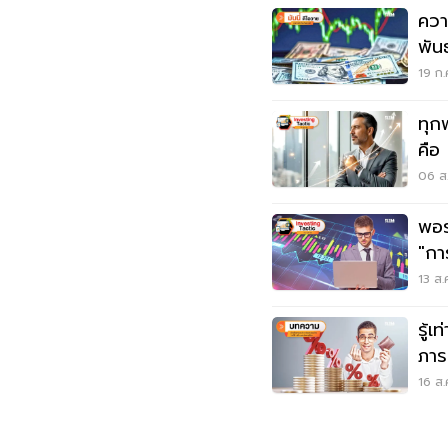
ควา
พัน
19 ก.
ทุกพ
คือ
06 ส.
พอร์
"กา
เลือ
13 ส.
รู้เ
ภาร
16 ส.