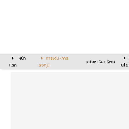
หน้า
การเงิน-การ
อสังหาริมทรัพย์
แรก
ลงทุน
นโย