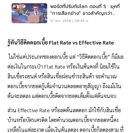
พอร์ตที่ปรับทันโลก ตอนที่ 5 : ยุคที่
"การเลือกข้าง" อาจสำคัญกว่า
"การเลือกหุ้น"
13 ส.ค. 2568 | 08:45 น.
รู้ทันวิธีคิดดอกเบี้ย Flat Rate vs Effective Rate
ไม่ใช่แค่ประเภทของดอกเบี้ย แต่ “วิธีคิดดอกเบี้ย” ก็มีผล
ต่อเงินในกระเป๋า Flat Rate หรือเงินต้นคงที่ นิยมใช้ใน
สินเชื่อรถยนต์ หรือสินเชื่อผ่อนชำระสินค้า จะคำนวณ
ดอกเบี้ยจากยอดกู้เต็มจำนวนตลอดอายุสัญญา ถึงแม้เงิน
ต้นจะลดลง แต่ดอกเบี้ยคิดจากยอดเต็มตั้งแต่ต้นจนจบ
ส่วน Effective Rate หรือลดต้นลดดอก มักใช้กับสินเชื่อ
บ้านหรือบัตรเครดิต โดยคำนวณดอกเบี้ยจากยอดหนี้คง
เหลือในแต่ละงวด เมื่อเงินต้นลดลง ดอกเบี้ยก็ลดลงตาม ที่