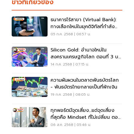
ข่าวที่เกี่ยวข้อง
ธนาคารไร้สาขา (Virtual Bank):
ทางเลือกใหม่ในยุคดิจิทัลที่กำลัง
เปลี่ยนเกมการเงิน
05 ก.ค. 2568 | 06:57 น.
Silicon Gold: อำนาจใหม่ใน
สงครามเศรษฐกิจโลก ตอนที่ 3 บท
สรุปของการลงทุนในศตวรรษที่ 21
14 ก.ค. 2568 | 07:15 น.
ความผันผวนในตลาดพันธบัตรโลก
- พันธบัตรไทยกลายเป็นที่พักเงิน
19 ก.ค. 2568 | 08:05 น.
ทุกพอร์ตมีจุดเสี่ยง...แต่จุดเสี่ยง
ที่สุดคือ Mindset ที่ไม่เปลี่ยน ตอน
ที่ 4
06 ส.ค. 2568 | 05:46 น.