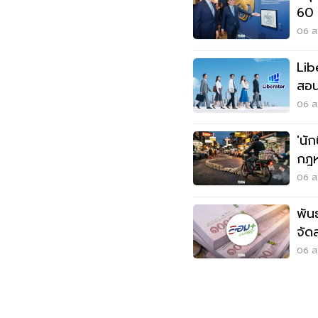
60 
06 ส.
Lib
สอน
In
06 ส.
'นัก
กฎห
เป็น
06 ส.
พัน
จัด
สูง
06 ส.