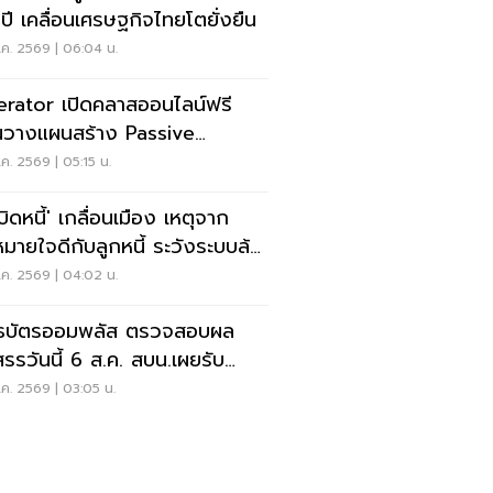
ปี เคลื่อนเศรษฐกิจไทยโตยั่งยืน
ค. 2569 | 06:04 น.
erator เปิดคลาสออนไลน์ฟรี
วางแผนสร้าง Passive
come
ค. 2569 | 05:15 น.
บิดหนี้' เกลื่อนเมือง เหตุจาก
มายใจดีกับลูกหนี้ ระวังระบบล้ม
โดมิโน่
ค. 2569 | 04:02 น.
ธบัตรออมพลัส ตรวจสอบผล
สรรวันนี้ 6 ส.ค. สบน.เผยรับ
สุด 117,000 บาท
ค. 2569 | 03:05 น.