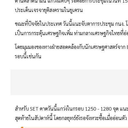
ด้านตลาดน้ำมัน แกว่งแคบๆ รอคอยการประชุมในวันที่ 15 ส.
ประเด็นเจรจายุติสงครามในยูเครน
ขณะที่ปัจจัยในประเทศ วันนี้แนะจับตาการประชุม กนง. 
เป็นการกระตุ้นเศรษฐกิจเพิ่ม ท่ามกลางเศรษฐกิจไทยที่อ่อ
โดยมุมมองของทางฝ่ายสอดคล้องกับนักเศรษฐศาสตร์จาก 
รอบนี้เช่นกัน
สำหรับ SET คาดวันนี้แกว่งในกรอบ 1250 - 1280 จุด 
สุดท้ายในสัปดาห์นี้ โดยกลยุทธ์ยังรอจังหวะซื้อเมื่ออ่อนต