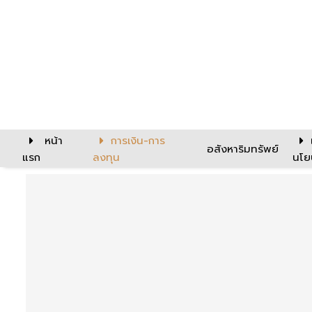
หน้า
การเงิน-การ
อสังหาริมทรัพย์
แรก
ลงทุน
นโย