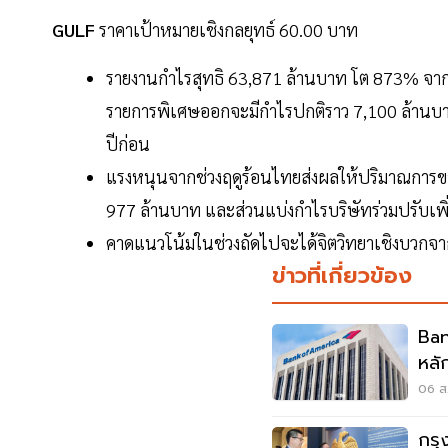
GULF
ราคาเป้าหมายเชิงกลยุทธ์ 60.00 บาท
รายงานกำไรสุทธิ 63,871 ล้านบาท โต 873% จากไต
รายการพิเศษออกจะมีกำไรปกติราว 7,100 ล้านบาท 
ปีก่อน
แรงหนุนจากช่วงฤดูร้อนไทยส่งผลให้ปริมาณการข
977 ล้านบาท และส่วนแบ่งกำไรบริษัทร่วมปรับเพิ่
คาดแนวโน้มในช่วงถัดไปจะได้จิตวิทยาเชิงบวกจ
ข่าวที่เกี่ยวข้อง
Ba
หลั
พรม
06 ส
กรุ