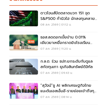
ดาวโจนส์ปิดตลาดบวก 151 จุด
S&P500 ทำนิวไฮ นักลงทุนคลาย
กังวลเฟดขึ้นดอกเบี้ย
08 ส.ค. 2569 | 01:12 น.
ธอส.ลดดอกเบี้ยบ้าน 0.01%
เยียวยาเหยื่อกราดยิงโรงเรียน
จ.นนทบุรี
07 ส.ค. 2569 | 11:20 น.
ก.ล.ต. ร่วม ธปท.ยกระดับกับดูแล
สกัดทุนเทา ธุรกิจสินทรัพย์ดิจิทัล
07 ส.ค. 2569 | 09:43 น.
“สุวัจน์”ชู AI พลิกเศรษฐกิจไทย
แนะดันเอสเอ็มอี-รายย่อยเข้าถึงทุน
ฝ่าวิกฤต
07 ส.ค. 2569 | 08:14 น.