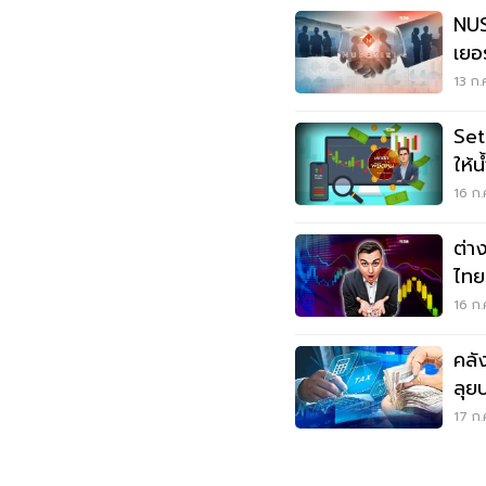
NUS
เยอร
13 ก.
Set 
ให้
ก็ค
16 ก.
ต่า
ไทย
16 ก.
คลั
ลุย
17 ก.