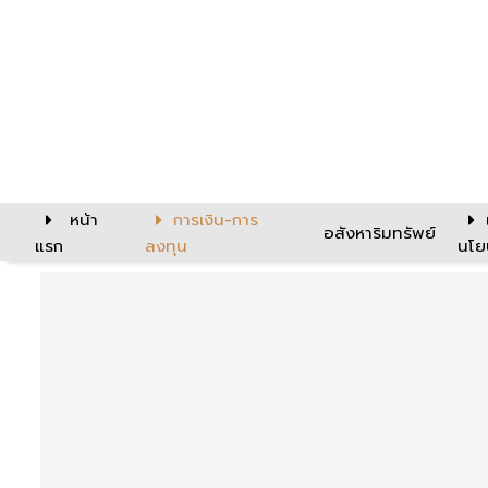
หน้า
การเงิน-การ
อสังหาริมทรัพย์
แรก
ลงทุน
นโย