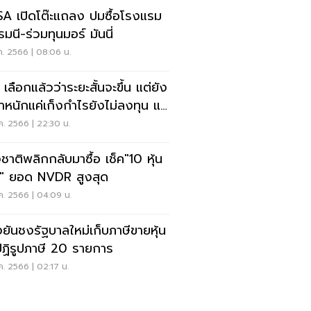
A เปิดโต๊ะแถลง ปมซื้อโรงแรม
มนี-ร่วมทุนมอร์ มันนี่
ค. 2566 | 08:06 น.
เลือกแล้วว่าระยะสั้นจะขึ้น แต่ยัง
น้ำหนักแค่เก็งกำไรยังไม่ลงทุน แต่
วรเล่น
ค. 2566 | 22:30 น.
งชาติพลิกกลับมาซื้อ เช็ค"10 หุ้น
" ยอด NVDR สูงสุด
ค. 2566 | 04:09 น.
งยันชงรัฐบาลใหม่เก็บภาษีขายหุ้น
ปฏิรูปภาษี 20 รายการ
ค. 2566 | 02:17 น.