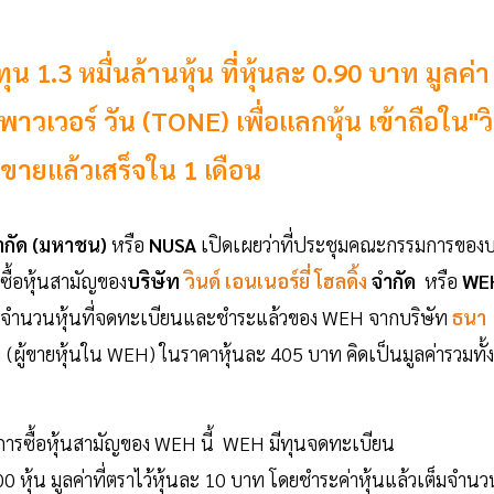
น 1.3 หมื่นล้านหุ้น ที่หุ้นละ 0.90 บาท มูลค่า
าวเวอร์ วัน (TONE) เพื่อแลกหุ้น เข้าถือใน"ว
้อขายแล้วเสร็จใน 1 เดือน
ำกัด (มหาชน)
หรือ
NUSA
เปิดเผยว่าที่ประชุมคณะกรรมการของบ
้าซื้อหุ้นสามัญของ
บริษัท
วินด์ เอนเนอร์ยี่ โฮลดิ้ง
จำกัด
หรือ
WE
จำนวนหุ้นที่จดทะเบียนและชำระแล้วของ WEH จากบริษัท
ธนา
H (ผู้ขายหุ้นใน WEH) ในราคาหุ้นละ 405 บาท คิดเป็นมูลค่ารวมทั้ง
รรมการซื้อหุ้นสามัญของ WEH นี้ WEH มีทุนจดทะเบียน
ุ้น มูลค่าที่ตราไว้หุ้นละ 10 บาท โดยชำระค่าหุ้นแล้วเต็มจำนว