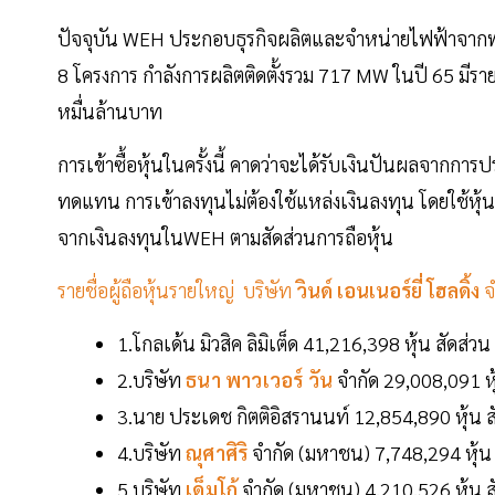
ปัจจุบัน WEH ประกอบธุรกิจผลิตและจำหน่ายไฟฟ้าจา
8 โครงการ กำลังการผลิตติดตั้งรวม 717 MW ในปี 65 มีรา
หมื่นล้านบาท
การเข้าซื้อหุ้นในครั้งนี้ คาดว่าจะได้รับเงินปันผลจาก
ทดแทน การเข้าลงทุนไม่ต้องใช้แหล่งเงินลงทุน โดยใช้หุ
จากเงินลงทุนในWEH ตามสัดส่วนการถือหุ้น
รายชื่อผู้ถือหุ้นรายใหญ่ บริษัท
วินด์ เอนเนอร์ยี่ โฮลดิ้ง
จ
1.โกลเด้น มิวสิค ลิมิเต็ด 41,216,398 หุ้น สัดส่
2.บริษัท
ธนา พาวเวอร์ วัน
จำกัด 29,008,091 ห
3.นาย ประเดช กิตติอิสรานนท์ 12,854,890 หุ้น 
4.บริษัท
ณุศาศิริ
จำกัด (มหาชน) 7,748,294 หุ้น
5.บริษัท
เด็มโก้
จำกัด (มหาชน) 4,210,526 หุ้น 