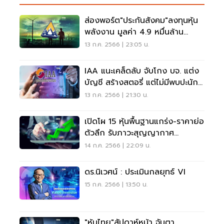
ส่องพอร์ต"ประกันสังคม"ลงทุนหุ้น
พลังงาน มูลค่า 4.9 หมื่นล้าน
ถือตัวใดบ้าง
13 ก.ค. 2566 | 23:05 น.
IAA แนะเคล็ดลับ จับโกง บจ. แต่ง
บัญชี สร้างสตอรี่ แต่ไม่มีพบปะนัก
ลงทุน
13 ก.ค. 2566 | 21:30 น.
เปิดโผ 15 หุ้นพื้นฐานแกร่ง-ราคาย่อ
ตัวลึก รับภาวะสุญญากาศ
การเมือง
14 ก.ค. 2566 | 22:09 น.
ดร.นิเวศน์ : ประเมินกลยุทธ์ VI
15 ก.ค. 2566 | 13:50 น.
"หุ้นไทย"สัปดาห์หน้า จับตา