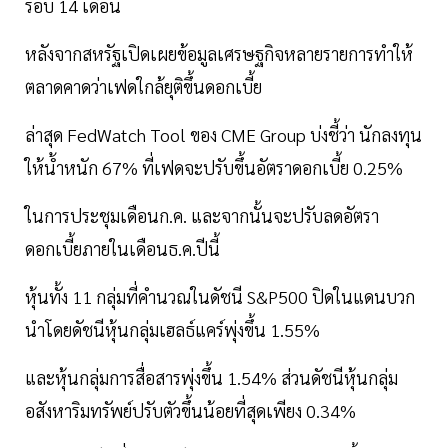
รอบ 14 เดือน
หลังจากสหรัฐเปิดเผยข้อมูลเศรษฐกิจหลายรายการทำให้
ตลาดคาดว่าเฟดใกล้ยุติขึ้นดอกเบี้ย
ล่าสุด FedWatch Tool ของ CME Group บ่งชี้ว่า นักลงทุน
ให้น้ำหนัก 67% ที่เฟดจะปรับขึ้นอัตราดอกเบี้ย 0.25%
ในการประชุมเดือนก.ค. และจากนั้นจะปรับลดอัตรา
ดอกเบี้ยภายในเดือนธ.ค.ปีนี้
หุ้นทั้ง 11 กลุ่มที่คำนวณในดัชนี S&P500 ปิดในแดนบวก
นำโดยดัชนีหุ้นกลุ่มเฮลธ์แคร์พุ่งขึ้น 1.55%
และหุ้นกลุ่มการสื่อสารพุ่งขึ้น 1.54% ส่วนดัชนีหุ้นกลุ่ม
อสังหาริมทรัพย์ปรับตัวขึ้นน้อยที่สุดเพียง 0.34%