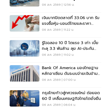
เมซอนขายนิวไฮ 117 ล้านแก้ว
06 ส.ค. 2569 | 12:56 น.
เงินบาทปิดตลาดที่ 33.06 บาท รับ
แรงซื้อหุ้น-บอนด์ไทยและราคา
ทองคำพุ่ง
06 ส.ค. 2569 | 11:22 น.
รู้ใจฉลอง 10 ปี โตแรง 3 เท่า เบี้ย
ทะลุ 3.3 พันล้าน ลุย AI-ประกัน
สุขภาพ
06 ส.ค. 2569 | 11:02 น.
Bank Of America มองไทยฐาน
หลักอาเซียน ดันระบบจ่ายเงินข้าม
พรมแดนเรียลไทม์
06 ส.ค. 2569 | 07:00 น.
กรุงไทยก้าวสู่ทศวรรษใหม่ ต่อยอด
60 ปี เคลื่อนเศรษฐกิจไทยโตยั่งยืน
06 ส.ค. 2569 | 06:04 น.