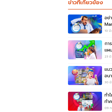
ข่าวที่เกี่ยวข้อง
อย่
Man
หลอ
10 มิ
การ
แผน
23 มิ
แนว
อนา
30 มิ
ทำไ
ทำค
ขึ้น
09 ก.