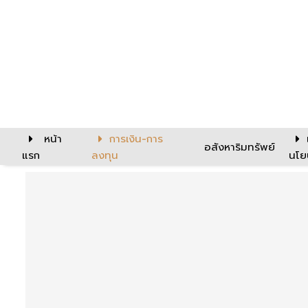
หน้า
การเงิน-การ
อสังหาริมทรัพย์
แรก
ลงทุน
นโย