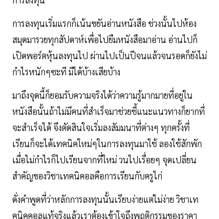
การลงทุนเริ่มแรกก็เน้นขยันอ่านหนังสือ ช่วงนั้นไปห้อง
สมุดมารวยทุกสัปดาห์เพื่อไปยืมหนังสือมาอ่าน อ่านไปก็
เปิดพอร์ตหุ้นลงทุนไป ผ่านไปเป็นปีจนแล้วจนรอดก็ยังไม่
กำไรหนักๆซะที มีได้บ้างเสียบ้าง
มาถึงจุดนี้ก็ยอมรับความจริงได้ว่าความรู้มากมายที่อยู่ใน
หนังสือนั้นถ้าไม่มีคนที่สำเร็จมาช่วยชี้แนะแนวทางก็ยากที่
จะสำเร็จได้ จึงตัดสินใจเริ่มลงสัมมนาที่ต่างๆ ทุกครั้งที่
เรียนก็จะได้เทคนิคใหม่ๆในการลงทุนมาใช้ ลองใช้สักพัก
เมื่อไม่กำไรก็ไปเรียนจากที่ใหม่ วนไปเรื่อยๆ จุดเปลี่ยน
สำคัญของวิชาเทคนิคอลคือการเรียนกับครูไก่
ดั่งคำพูดที่ว่าหลักการลงทุนนั้นเรียบง่ายแต่ไม่ง่าย วิชาเท
คนิคคอลแท้จริงแล้วเราต้องเข้าใจถึงพฤติกรรมของราคา