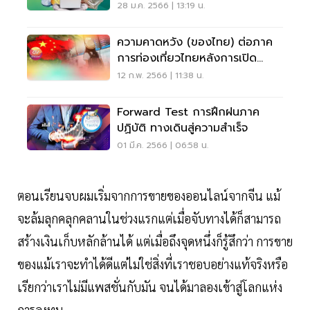
28 ม.ค. 2566 | 13:19 น.
ความคาดหวัง (ของไทย) ต่อภาค
การท่องเที่ยวไทยหลังการเปิด
ประเทศของจีน
12 ก.พ. 2566 | 11:38 น.
Forward Test การฝึกฝนภาค
ปฏิบัติ ทางเดินสู่ความสำเร็จ
01 มี.ค. 2566 | 06:58 น.
ตอนเรียนจบผมเริ่มจากการขายของออนไลน์จากจีน แม้
จะล้มลุกคลุกคลานในช่วงแรกแต่เมื่อจับทางได้ก็สามารถ
สร้างเงินเก็บหลักล้านได้ แต่เมื่อถึงจุดหนึ่งก็รู้สึกว่า การขาย
ของแม้เราจะทำได้ดีแต่ไม่ใช่สิ่งที่เราชอบอย่างแท้จริงหรือ
เรียกว่าเราไม่มีแพสชั่นกับมัน จนได้มาลองเข้าสู่โลกแห่ง
การลงทุน