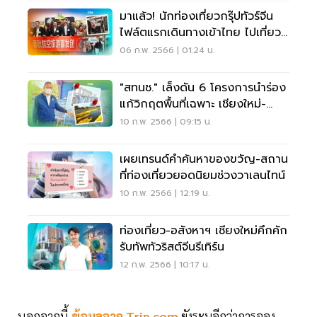
มาแล้ว! นักท่องเที่ยวกรุ๊ปทัวร์จีน
ไฟล์ตแรกเดินทางเข้าไทย ไปเที่ยว
ไหนบ้าง
06 ก.พ. 2566 | 01:24 น.
"สทนช." เล็งดัน 6 โครงการนำร่อง
แก้วิกฤตพื้นที่เฉพาะ เชียงใหม่-
ลำพูน
10 ก.พ. 2566 | 09:15 น.
เผยเทรนด์คำค้นหาของขวัญ-สถาน
ที่ท่องเที่ยวยอดนิยมช่วงวาเลนไทน์
10 ก.พ. 2566 | 12:19 น.
ท่องเที่ยว-อสังหาฯ เชียงใหม่คึกคัก
รับทัพทัวริสต์จีนรีเทิร์น
12 ก.พ. 2566 | 10:17 น.
นอกจากนี้
ข้อมูลจาก Trip.com
ยังระบุอีกว่าการจอง