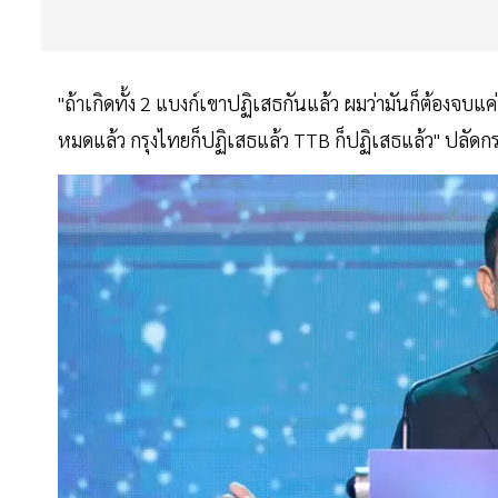
"ถ้าเกิดทั้ง 2 แบงก์เขาปฏิเสธกันแล้ว ผมว่ามันก็ต้องจบแค่น
หมดแล้ว กรุงไทยก็ปฏิเสธแล้ว TTB ก็ปฏิเสธแล้ว" ปลัดกร