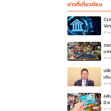
ข่าวที่เกี่ยวข้อง
CLIC
Vir
19 พ.
ถอด
บาท
20 พ
ปลั
เงิ
20 พ.
คลั
มิ.ย
หลั
20 พ.