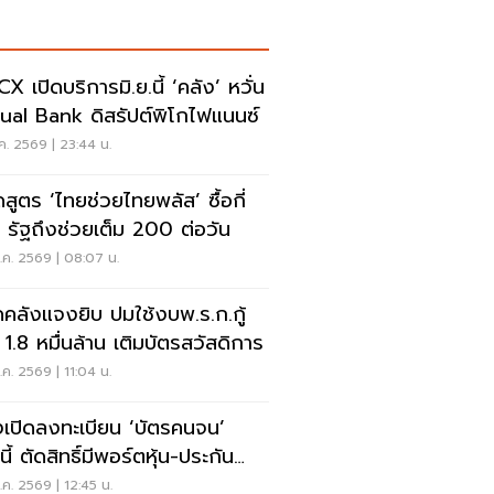
X เปิดบริการมิ.ย.นี้ ‘คลัง’ หวั่น
tual Bank ดิสรัปต์พิโกไฟแนนซ์
ค. 2569 | 23:44 น.
สูตร ‘ไทยช่วยไทยพลัส’ ซื้อกี่
 รัฐถึงช่วยเต็ม 200 ต่อวัน
.ค. 2569 | 08:07 น.
ดคลังแจงยิบ ปมใช้งบพ.ร.ก.กู้
น 1.8 หมื่นล้าน เติมบัตรสวัสดิการ
ค. 2569 | 11:04 น.
งเปิดลงทะเบียน ‘บัตรคนจน’
.นี้ ตัดสิทธิ์มีพอร์ตหุ้น-ประกัน
กล้าน
ค. 2569 | 12:45 น.