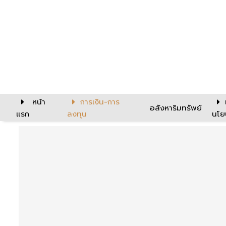
หน้า
การเงิน-การ
อสังหาริมทรัพย์
แรก
ลงทุน
นโย