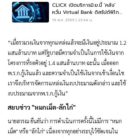
CLICX เปิดบริการมิ.ย.นี้ ‘คลัง’
หวั่น Virtual Bank ดิสรัปต์พิโก
ไฟแนนซ์
19 พ.ค. 2569 | 23:44 น.
“เมื่อรวมวงเงินจากทุกแหล่งแล้วจะมีเงินอยู่ประมาณ 1.2
แสนล้านบาท แต่รัฐบาลมีความจำเป็นในการใช้เงินจาก
โครงการที่รอคิวอยู่ 1.4 แสนล้านบาท ฉะนั้น เมื่อออก
พ.ร.ก.กู้เงินแล้ว และความจำเป็นใช้เงินจากเข้าเงื่อนไข
เราจึงบริหารจัดการแหล่งเงินงบประมาณดังกล่าว และใช้
งบประมาณจากพ.ร.ก.กู้เงิน”
สยบข่าว "หมกเม็ด-ลักไก่"
นายลวรณ ยืนยันว่า การดำเนินการครั้งนี้ไม่มีการ "หมก
เม็ด" หรือ "ลักไก่" เนื่องจากทุกอย่างระบุไว้ชัดเจนใน