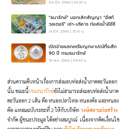
ปี
04 มี.ค. 2566 | 05:35 น.
"ธนารักษ์" บอกเลิกสัญญา "อีสท์
วอเตอร์" เช่า-บริหาร ท่อส่งน้ำอีอีซี
13 มี.ค. 2566 | 15:10 น.
เปิดจ่ายแลกเหรียญกษาปณ์ที่ระลึก
90 ปี กรมธนารักษ์
18 พ.ค. 2566 | 09:43 น.
ส่วนความคืบหน้าเรื่องการส่งมอบท่อส่งน้ำภาคตะวันออก
นั้น ขณะนี้
กรมธนารักษ์
​ยังไม่สามารถส่งมอบท่อส่งน้ำภาค
ตะวันออก 2 เส้น คือ หนองปลาไหล-หนองค้อ และหนอง
ค้อ-แหลมฉบับระยะที่ 2 ให้กับบริษัท
วงษ์สยามก่อสร้าง
จำกัด ผู้ชนะประมูล ได้อย่างสมบูรณ์ เนื่องจากติดเงื่อนไข
การตรวจสอบทรัพย์สิน จาก
บริษัท
จัดการและพัฒนา