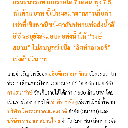
กรมธนารักษ์ เก็บรายได้ 7 เดือน พุ่ง 7.5
พันล้านบาท ชี้เป็นผลมาจากการเก็บค่า
เช่าที่เชิงพาณิชย์-ค่าสัมปทานท่อส่งน้ำอี
อีซี ระบุยังส่งมอบท่อส่งน้ำให้ “วงษ์
สยาม” ไม่สมบูรณ์ เชื่อ “อีสท์วอเตอร์”
เร่งดำเนินการ
นายจำเริญ โพธิยอด
อธิบดีกรมธนารักษ์
​ เปิดเผยว่า ใน
ช่วง 7 เดือนของปีงบประมาณ 2566 (ต.ค.65-เม.ย.66)
กรมธนารักษ์
จัดเก็บรายได้ได้กว่า 7,500 ล้านบาท โดย
เป็นรายได้จากการให้
เช่าที่ราชพัสดุ
เชิงพาณิชย์ ทั้งจาก
บริษัท
โทรคมนาคมแห่งชาติ
จำกัด (มหาชน)​ และ
บริษัท
ท่าอากาศยานไทย
จำกัด (มหาชน) ถือว่าการจัด