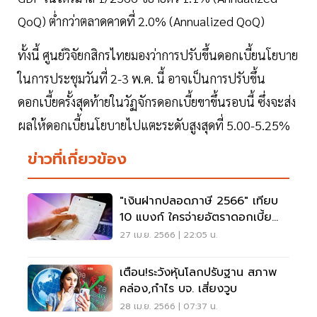
QoQ) ต่ำกว่าตลาดคาดที่ 2.0% (Annualized QoQ)
ทั้งนี้ ศูนย์วิจัยกสิกรไทยมองว่าการปรับขึ้นดอกเบี้ยนโยบาย
ในการประชุมวันที่ 2-3 พ.ค. นี้ อาจเป็นการปรับขึ้น
ดอกเบี้ยครั้งสุดท้ายในวัฏจักรดอกเบี้ยขาขึ้นรอบนี้ ซึ่งจะส่ง
ผลให้ดอกเบี้ยนโยบายไปแตะระดับสูงสุดที่ 5.00-5.25%
ข่าวที่เกี่ยวข้อง
"เงินฝากปลอดภาษี 2566" เทียบ
10 แบงก์ ใครจ่ายอัตราดอกเบี้ย
สูงสุด
27 เม.ย. 2566 | 22:05 น.
เตือน!ระวังหุ้นโลกปรับฐาน สภาพ
คล่อง,กำไร บจ. เสี่ยงวูบ
28 เม.ย. 2566 | 07:37 น.