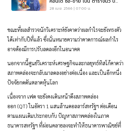
คอนโด ซื้อ-ขาย เป็น ตารางนิ้ว ปฎิ
วัติอสังหาไทย
28 เม.ย. 2566 | 07:00 น.
ขณะที่ผลสำรวจนักวิเคราะห์ยังคาดว่าผลกำไรจะยังทรงตัว
ได้เท่ากับปีที่แล้ว ซึ่งนั่นหมายความว่าคาดการณ์ผลกำไร
อาจต้องมีการปรับลดลงอีกในอนาคต
นอกจากนี้ศูนย์วิเคราะห์เศรษฐกิจและกลยุทธ์ทิสโก้คาดว่า
สภาพคล่องจะกลับมาลดลงอย่างต่อเนื่อง และเป็นอีกหนึ่ง
ปัจจัยกดดันตลาดหุ้นโลก
เนื่องจาก เฟด จะยังคงเดินหน้าดึงสภาพคล่อง
ออก (QT) ในอัตรา 1 แสนล้านดอลลาร์สหรัฐฯ ต่อเดือน
ตามแผนเดิมประกอบกับ ปัญหาสภาพคล่องในภาค
ธนาคารสหรัฐฯ ที่ผ่อนคลายลงจะทำให้ธนาคารพาณิชย์ที่