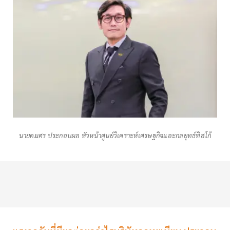
นายคมศร ประกอบผล หัวหน้าศูนย์วิเคราะห์เศรษฐกิจและกลยุทธ์ทิสโก้