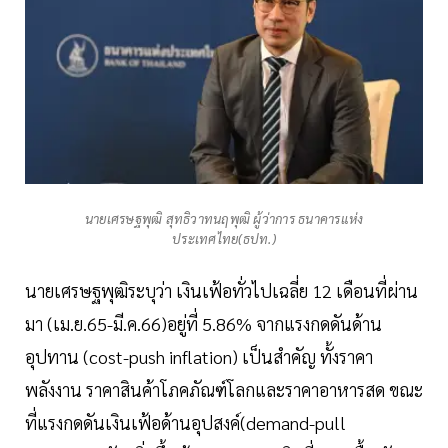
นายเศรษฐพุฒิ สุทธิวาทนฤพุฒิ ผู้ว่าการ ธนาคารแห่ง
ประเทศไทย(ธปท.)
นายเศรษฐพุฒิระบุว่า เงินเฟ้อทั่วไปเฉลี่ย 12 เดือนที่ผ่าน
มา (เม.ย.65-มี.ค.66)อยู่ที่ 5.86% จากแรงกดดันด้าน
อุปทาน (cost-push inflation) เป็นสำคัญ ทั้งราคา
พลังงาน ราคาสินค้าโภคภัณฑ์โลกและราคาอาหารสด ขณะ
ที่แรงกดดันเงินเฟ้อด้านอุปสงค์(demand-pull