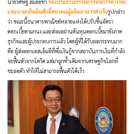
นายวิศิษฐ์ ลิ้มลือชา
รองประธานกรรมการหอการค้าไทย
และนายกกิตติมศักดิ์สมาคมผู้ผลิตอาหารสำเร็จ
รูปกล่าว
ว่า ขณะนี้ธนาคารพาณิชย์หลายแห่งได้ปรับขึ้นอัตรา
ดอกเบี้ยตามกนง.และส่งผลผ่านต้นทุนดอกเบี้ยมายังภาค
ธุรกิจและผู้ประกอบการแล้ว โดยผู้ที่ได้รับผลกระทบมาก
คือ ผู้ส่งออกเอสเอ็มอีที่พึ่งเงินกู้จากสถาบันการเงินที่กำลัง
จะฟื้นตัวจากโควิด แต่มาถูกซ้ำเติมจากเศรษฐกิจโลกที่
ชะลอตัว ทำให้ไม่สามารถฟื้นตัวได้เร็ว