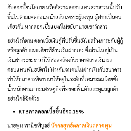
กับดอกบี้ยนโยบาย หรืออัตราผลตอบแทนตราสารหนี้ปรับ
ขึ้นไปตามเฟดก่อนหน้าแล้ว เพราะผู้ลงทุน ผู้ฝากเป็นคน
เดียวกัน หากดอกเบี้ยแบงก์ไม่ขยับ”นายเชาว์กล่าว
อย่างไรก็ตาม ดอกเบี้ยเงินกู้ที่ปรับขึ้นยังไม่สร้างภาระกับผู้กู้
หรือลูกค้า ขณะเดียวที่ด้านเงินฝากเอง ซึ่งส่วนใหญ่เป็น
เงินฝากระยะยาว ก็ให้สอดคล้องกับราคาตลาดเงิน ผล
ตอบแทนพันธบัตรไม่ห่างกันจนคนไม่ฝากเงินกับธนาคาร
ทำให้ธนาคารพิจารณาให้อยู่ในระดับที่เหมาะสม โดยชั่ง
นํ้าหนักตามภาวะเศรษฐกิจที่ทยอยฟื้นตัวและดูแลลูกค้า
อย่างใกล้ชิดด้วย
KTBคาดดอกเบี้ยขึ้นอีก0.15%
นายพูน พานิชพิบูลย์
นักกลยุทธ์ตลาดเงินตลาดทุน