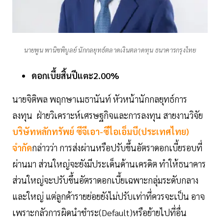
นายพูน พานิชพิบูลย์ นักกลยุทธ์ตลาดเงินตลาดทุน ธนาคารกรุงไทย
ดอกเบี้ยสิ้นปีแตะ2.00%
นายจิติพล พฤกษาเมธานันท์ หัวหน้านักกลยุทธ์การ
ลงทุน ฝ่ายวิเคราะห์เศรษฐกิจและการลงทุน สายงานวิจัย
บริษัทหลักทรัพย์ ซีจีเอา-ซีไอเอ็มบี(ประเทศไทย)
จำกัด
กล่าวว่า การส่งผ่านหรือปรับขึ้นอัตราดอกเบี้ยรอบที่
ผ่านมา ส่วนใหญ่จะยังมีประเด็นด้านเครดิต ทำให้ธนาคาร
ส่วนใหญ่จะปรับขึ้นอัตราดอกเบี้ยเฉพาะกลุ่มระดับกลาง
และใหญ่ แต่ลูกค้ารายย่อยยังไม่ปรับเท่าที่ควรจะเป็น อาจ
เพราะกลัวการผิดนำชำระ(Default)หรือย้ายไปที่อื่น