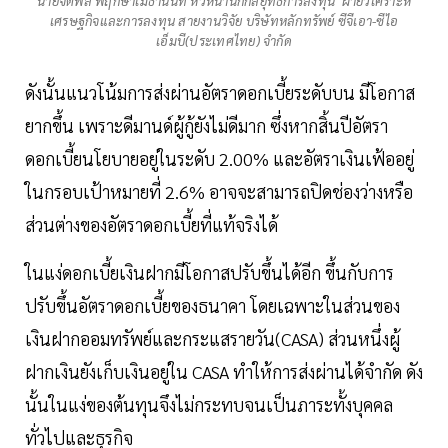
นายจิติพล พฤกษาเมธานันท์ หัวหน้านักกลยุทธ์การลงทุน ฝ่ายวิเคราะห์
เศรษฐกิจและการลงทุน สายงานวิจัย บริษัทหลักทรัพย์ ซีจีเอา-ซีไอ
เอ็มบี(ประเทศไทย) จำกัด
ดังนั้นแนวโน้มการส่งผ่านอัตราดอกเบี้ยระดับบน มีโอกาส
ยากขึ้น เพราะดีมานด์ผู้กู้ยังไม่ดีมาก ซึ่งหากสิ้นปีอัตรา
ดอกเบี้ยนโยบายอยู่ในระดับ 2.00% และอัตราเงินเฟ้ออยู่
ในกรอบเป้าหมายที่ 2.6% อาจจะสามารถปิดช่องว่างหรือ
ส่วนต่างของอัตราดอกเบี้ยที่แท้จริงได้
ในแง่ดอกเบี้ยเงินฝากมีโอกาสปรับขึ้นได้อีก ขึ้นกับการ
ปรับขึ้นอัตราดอกเบี้ยของธนาคา โดยเฉพาะในส่วนของ
เงินฝากออมทรัพย์และกระแสรายวัน(CASA) ส่วนหนึ่งผู้
ฝากเงินยังเก็บเงินอยู่ใน CASA ทำให้การส่งผ่านได้จำกัด ดัง
นั้นในแง่ของต้นทุนจึงไม่กระทบจนเป็นภาระทั้งบุคคล
ทั่วไปและธุรกิจ