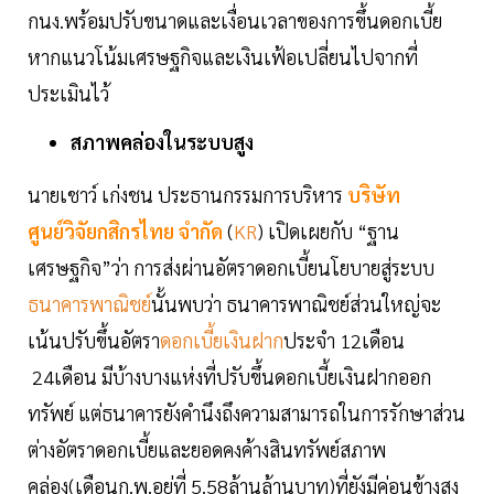
กนง.พร้อมปรับขนาดและเงื่อนเวลาของการขึ้นดอกเบี้ย
หากแนวโน้มเศรษฐกิจและเงินเฟ้อเปลี่ยนไปจากที่
ประเมินไว้
สภาพคล่องในระบบสูง
นายเชาว์ เก่งชน ประธานกรรมการบริหาร
บริษัท
ศูนย์วิจัยกสิกรไทย จำกัด
(
KR
) เปิดเผยกับ “ฐาน
เศรษฐกิจ”ว่า การส่งผ่านอัตราดอกเบี้ยนโยบายสู่ระบบ
ธนาคารพาณิชย์
นั้นพบว่า ธนาคารพาณิชย์ส่วนใหญ่จะ
เน้นปรับขึ้นอัตรา
ดอกเบี้ยเงินฝาก
ประจำ 12เดือน
24เดือน มีบ้างบางแห่งที่ปรับขึ้นดอกเบี้ยเงินฝากออก
ทรัพย์ แต่ธนาคารยังคำนึงถึงความสามารถในการรักษาส่วน
ต่างอัตราดอกเบี้ยและยอดคงค้างสินทรัพย์สภาพ
คล่อง(เดือนก.พ.อยู่ที่ 5.58ล้านล้านบาท)ที่ยังมีค่อนข้างสูง