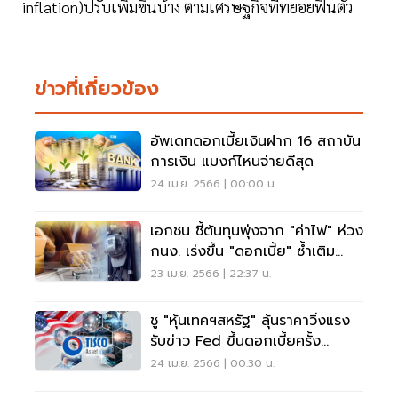
inflation)ปรับเพิ่มขึ้นบ้าง ตามเศรษฐกิจที่ทยอยฟื้นตัว
ข่าวที่เกี่ยวข้อง
อัพเดทดอกเบี้ยเงินฝาก 16 สถาบัน
การเงิน แบงก์ไหนจ่ายดีสุด
24 เม.ย. 2566 | 00:00 น.
เอกชน ชี้ต้นทุนพุ่งจาก "ค่าไฟ" ห่วง
กนง. เร่งขึ้น "ดอกเบี้ย" ซ้ำเติม
SME
23 เม.ย. 2566 | 22:37 น.
ชู "หุ้นเทคฯสหรัฐ" ลุ้นราคาวิ่งแรง
รับข่าว Fed ขึ้นดอกเบี้ยครั้ง
สุดท้าย
24 เม.ย. 2566 | 00:30 น.